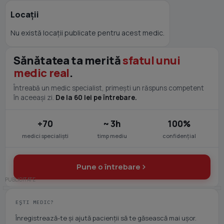
Locații
Nu există locații publicate pentru acest medic.
Sănătatea ta merită
sfatul unui
medic real
.
Întreabă un medic specialist, primești un răspuns competent
în aceeași zi.
De la 60 lei pe întrebare.
+70
~ 3h
100%
medici specialiști
timp mediu
confidențial
Pune o întrebare
EȘTI MEDIC?
Înregistrează-te și ajută pacienții să te găsească mai ușor.