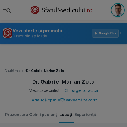
Vezi oferte și promoții
×
▶ GooglePlay
Direct din aplicație
Caută medic
›
Dr. Gabriel Marian Zota
Dr. Gabriel Marian Zota
Medic specialist în
Chirurgie toracica
Adaugă opinie
Salvează favorit
Prezentare
Opinii pacienți
Locații
Experiență