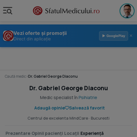
Vezi oferte și promoții
×
▶ GooglePlay
Direct din aplicație
Caută medic
›
Dr. Gabriel George Diaconu
Dr. Gabriel George Diaconu
Medic specialist în
Psihiatrie
Adaugă opinie
Salvează favorit
Centrul de excelenta MindCare
· Bucuresti
Prezentare
Opinii pacienți
Locații
Experiență