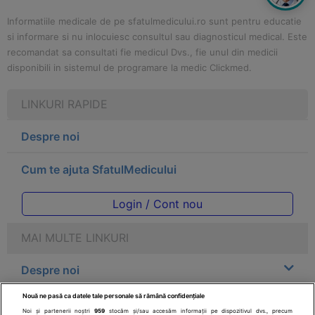
Informatiile medicale de pe sfatulmedicului.ro sunt pentru educatie
si informare si nu inlocuiesc consultul sau diagnosticul medical. Este
recomandat sa consultati fie medicul Dvs., fie unul din medicii
disponibili in sistemul de programare la medic Clickmed.
LINKURI RAPIDE
Despre noi
Cum te ajuta SfatulMedicului
Login / Cont nou
MAI MULTE LINKURI
Despre noi
Nouă ne pasă ca datele tale personale să rămână confidențiale
Legal
Noi și partenerii noștri
959
stocăm și/sau accesăm informații pe dispozitivul dvs., precum