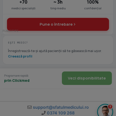
+70
~ 3h
100%
medici specialiști
timp mediu
confidențial
Pune o întrebare
EȘTI MEDIC?
Înregistrează-te și ajută pacienții să te găsească mai ușor.
Creează profil
Programare rapidă
Vezi disponibilitate
prin Clickmed
?
support@sfatulmedicului.ro
0374 109 268