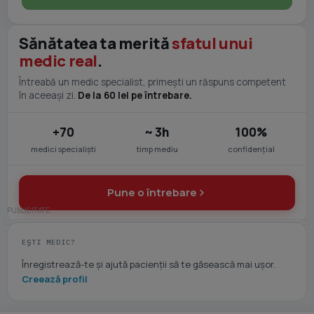
Sănătatea ta merită
sfatul unui
medic real
.
Întreabă un medic specialist, primești un răspuns competent
în aceeași zi.
De la 60 lei pe întrebare.
+70
~ 3h
100%
medici specialiști
timp mediu
confidențial
Pune o întrebare
EȘTI MEDIC?
Înregistrează-te și ajută pacienții să te găsească mai ușor.
Creează profil