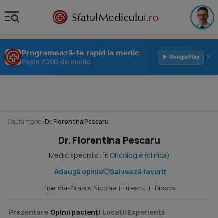
Programează-te rapid la medic
×
▶ GooglePlay
Peste 7000 de medici
Caută medic
›
Dr. Florentina Pescaru
Dr. Florentina Pescaru
Medic specialist în
Oncologie (clinica)
Adaugă opinie
Salvează favorit
Hiperdia- Brasov Nicolae Titulescu II
· Brasov
Prezentare
Opinii pacienți
Locații
Experiență