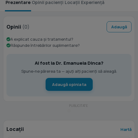
Prezentare
Opinii pacienți
Locații
Experiență
Opinii
(0)
Adaugă
A explicat cauza și tratamentul?
Răspunde întrebărilor suplimentare?
Ai fost la Dr. Emanuela Dinca?
Spune-ne părerea ta — ajuți alți pacienți să aleagă.
Adaugă opinia ta
Locații
Hartă