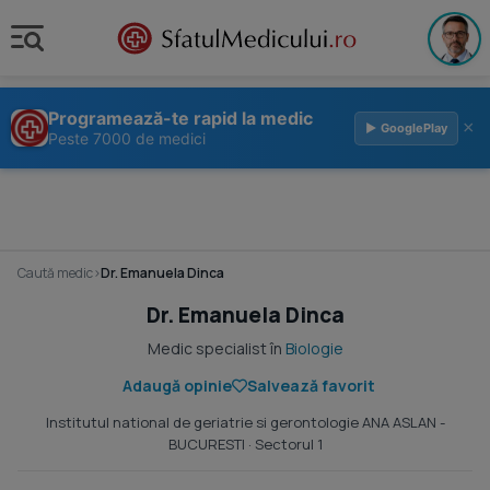
Programează-te rapid la medic
×
▶ GooglePlay
Peste 7000 de medici
Caută medic
›
Dr. Emanuela Dinca
Dr. Emanuela Dinca
Medic specialist în
Biologie
Adaugă opinie
Salvează favorit
Institutul national de geriatrie si gerontologie ANA ASLAN -
BUCURESTI
· Sectorul 1