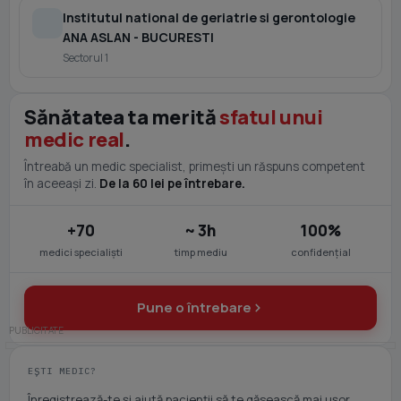
Institutul national de geriatrie si gerontologie
ANA ASLAN - BUCURESTI
Sectorul 1
Sănătatea ta merită
sfatul unui
medic real
.
Întreabă un medic specialist, primești un răspuns competent
în aceeași zi.
De la 60 lei pe întrebare.
+70
~ 3h
100%
medici specialiști
timp mediu
confidențial
Pune o întrebare
EȘTI MEDIC?
Înregistrează-te și ajută pacienții să te găsească mai ușor.