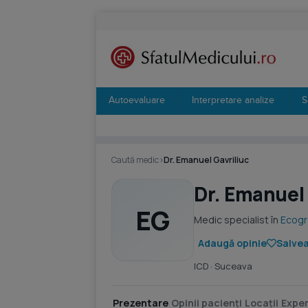
Autoevaluare
Interpretare analize
S
Caută medic
›
Dr. Emanuel Gavriliuc
Dr. Emanuel 
EG
Medic specialist în
Ecogr
Adaugă opinie
Salvea
ICD
· Suceava
Prezentare
Opinii pacienți
Locații
Exper