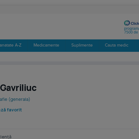
programa
7500 de 
anatate A-Z
Medicamente
Suplimente
Cauta medic
Gavriliuc
afie (generala)
ză favorit
iență