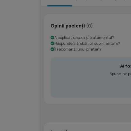
Opinii pacienți
(0)
A explicat cauza și tratamentul?
Răspunde întrebărilor suplimentare?
Îl recomanzi unui prieten?
Ai fo
Spune-ne păr