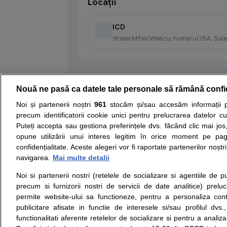
Locații
ICD
strada Mihai Viteazu, numarul 26A, Suce
Nouă ne pasă ca datele tale personale să rămână confi
Resurse:
Autoevaluare simptome
Interpre
Noi și partenerii noștri
961
stocăm și/sau accesăm informații pe
precum identificatorii cookie unici pentru prelucrarea datelor c
Opiniile avizate ale medicilor, sfaturile si orice alt
Puteți accepta sau gestiona preferințele dvs. făcând clic mai jos,
nici diagnosticul stabilit in urma investigatiilor si 
opune utilizării unui interes legitim în orice moment pe pag
ii punem la dispozitie pentru programare in sistem
confidențialitate. Aceste alegeri vor fi raportate partenerilor noștr
navigarea.
Mai multe detalii
Despre noi
Legal
Noi si partenerii nostri (retelele de socializare si agentiile de p
Despre noi
Termeni si conditii
precum si furnizorii nostri de servicii de date analitice) prel
Contact
Politica de
permite website-ului sa functioneze, pentru a personaliza conti
Intrebari frecvente
confidentialitate
publicitare afisate in functie de interesele si/sau profilul dvs
Consultanti
Politica de cookie
functionalitati aferente retelelor de socializare si pentru a analiza
medicali
Modifica Setarile Cookie