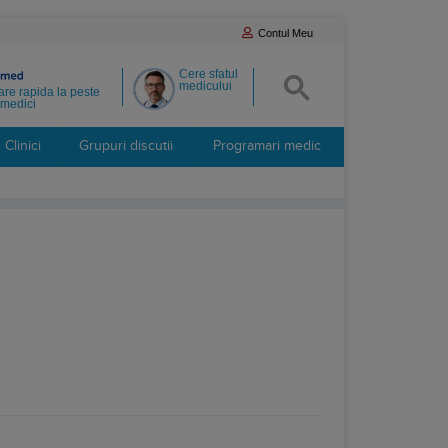
Contul Meu
Cere sfatul
medicului
re rapida la peste
medici
Clinici
Grupuri discutii
Programari medic