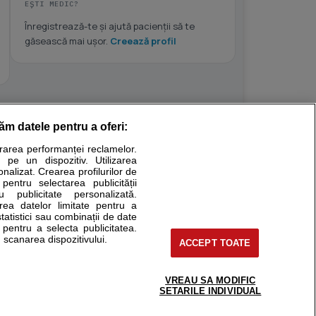
EȘTI MEDIC?
Înregistrează-te și ajută pacienții să te
găsească mai ușor.
Creează profil
răm datele pentru a oferi:
Stiri medicale
urarea performanței reclamelor.
 pe un dispozitiv. Utilizarea
ucational. Ele nu pot substitui consultul medical direct si
onalizat. Crearea profilurilor de
a consultati fie medicul Dvs., fie unul dintre medicii pe care
 pentru selectarea publicității
u publicitate personalizată.
area datelor limitate pentru a
statistici sau combinații de date
e pentru a selecta publicitatea.
tru pacient
 scanarea dispozitivului.
ACCEPT TOATE
nici si cabinete
ta medic
reaba un medic
VREAU SA MODIFIC
support@sfatulmedicului.ro
SETARILE INDIVIDUAL
eoConsult
0374 109 268
ckmed - programari