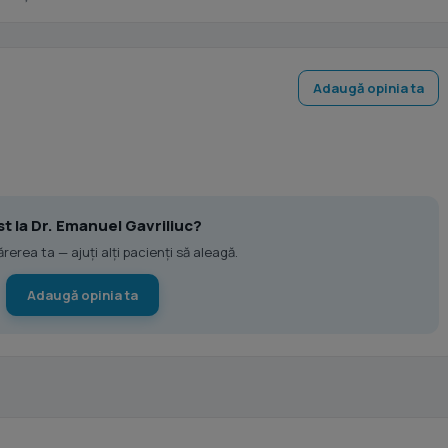
Adaugă opinia ta
st la Dr. Emanuel Gavriliuc?
erea ta — ajuți alți pacienți să aleagă.
Adaugă opinia ta