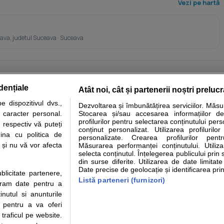
Vezi pe hartă
ava, judetul Suceava · Suceava
dențiale
Atât noi, cât și partenerii noștri preluc
tare analize
Specialitati medicale
Boli si afectiuni
Calculatoare
 dispozitivul dvs.,
Dezvoltarea și îmbunătățirea serviciilor. Măs
u caracter personal.
Stocarea și/sau accesarea informațiilor de
e informatii despre sanatate disponibile pe sfatulmedicului.ro au scop informativ si ed
profilurilor pentru selectarea conținutului pers
 respectiv vă puteți
analizelor medicale. Va sfatuim, ca pe langa informatia primita pe sfatulmedicului.ro s
conținut personalizat. Utilizarea profilurilor
ina cu politica de
personalizate. Crearea profilurilor pentr
ul de programari la medic Clickmed.
i și nu vă vor afecta
Măsurarea performanței conținutului. Utiliz
selecta conținutul. Înțelegerea publicului prin 
din surse diferite. Utilizarea de date limitat
Drepturile consumatorului
Parteneri
Pen
Date precise de geolocație și identificarea prin
ublicitate partenere,
Protectia consumatorilor -
Inscriere clinica
Cli
Listă parteneri (furnizori)
ucram date pentru a
ANPC
Creaza cont medic
Cau
nutul si anunturile
Solutionarea Alternativa a
Int
., pentru a va oferi
Litigiilor
Vid
 traficul pe website.
Parte din Grupul
Info consumator: 0800.080.999
Cli