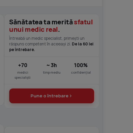
Sănătatea ta merită
sfatul
unui medic real
.
Întreabă un medic specialist, primești un
răspuns competent în aceeași zi.
De la 60 lei
pe întrebare.
+70
~ 3h
100%
medici
timp mediu
confidențial
specialiști
Pune o întrebare