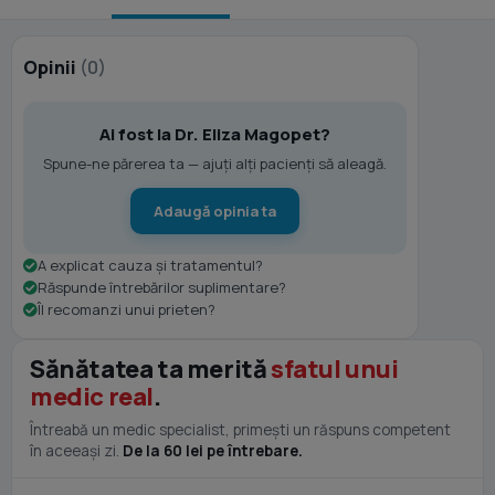
Opinii
(0)
Ai fost la Dr. Eliza Magopet?
Spune-ne părerea ta — ajuți alți pacienți să aleagă.
Adaugă opinia ta
A explicat cauza și tratamentul?
Răspunde întrebărilor suplimentare?
Îl recomanzi unui prieten?
Sănătatea ta merită
sfatul unui
medic real
.
Întreabă un medic specialist, primești un răspuns competent
în aceeași zi.
De la 60 lei pe întrebare.