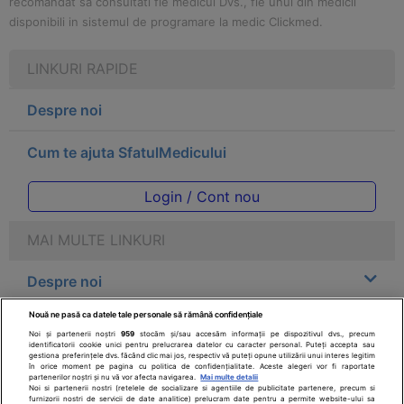
recomandat sa consultati fie medicul Dvs., fie unul din medicii
disponibili in sistemul de programare la medic Clickmed.
LINKURI RAPIDE
Despre noi
Cum te ajuta SfatulMedicului
Login / Cont nou
MAI MULTE LINKURI
Despre noi
Nouă ne pasă ca datele tale personale să rămână confidențiale
Legal
Noi și partenerii noștri
959
stocăm și/sau accesăm informații pe dispozitivul dvs., precum
identificatorii cookie unici pentru prelucrarea datelor cu caracter personal. Puteți accepta sau
gestiona preferințele dvs. făcând clic mai jos, respectiv vă puteți opune utilizării unui interes legitim
Drepturile consumatorului
în orice moment pe pagina cu politica de confidențialitate. Aceste alegeri vor fi raportate
partenerilor noștri și nu vă vor afecta navigarea.
Mai multe detalii
Noi si partenerii nostri (retelele de socializare si agentiile de publicitate partenere, precum si
furnizorii nostri de servicii de date analitice) prelucram date pentru a permite website-ului sa