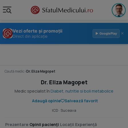
Vezi oferte și promoții
×
▶ GooglePlay
Direct din aplicație
Caută medic
›
Dr. Eliza Magopet
Dr. Eliza Magopet
Medic specialist în
Diabet, nutritie si boli metabolice
Adaugă opinie
Salvează favorit
ICD
· Suceava
Prezentare
Opinii pacienți
Locații
Experiență