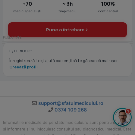
+70
~ 3h
100%
medici specialiști
timp mediu
confidențial
Pune o întrebare
EȘTI MEDIC?
Înregistrează-te și ajută pacienții să te găsească mai ușor.
Creează profil
support@sfatulmedicului.ro
0374 109 268
?
Informatiile medicale de pe sfatulmedicului.ro sunt pentru educatie
si informare si nu inlocuiesc consultul sau diagnosticul medical. Este