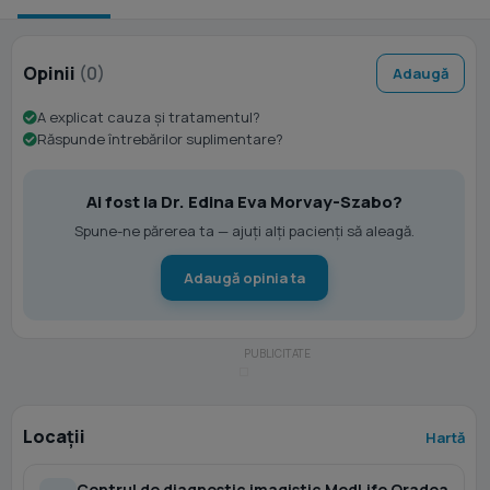
Opinii
(0)
Adaugă
A explicat cauza și tratamentul?
Răspunde întrebărilor suplimentare?
Ai fost la Dr. Edina Eva Morvay-Szabo?
Spune-ne părerea ta — ajuți alți pacienți să aleagă.
Adaugă opinia ta
Locații
Hartă
Centrul de diagnostic imagistic MedLife Oradea