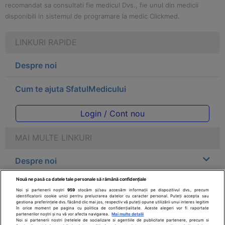
recomandat sa consultati fie medicul Dvs., fie unul din medicii
disponibili in sistemul de programare la medic Clickmed.
LINKURI RAPIDE
Despre noi
Cum te ajuta SfatulMedicului
Login / Cont nou
MAI MULTE LINKURI
Despre noi
Nouă ne pasă ca datele tale personale să rămână confidențiale
Legal
Noi și partenerii noștri
959
stocăm și/sau accesăm informații pe dispozitivul dvs., precum
identificatorii cookie unici pentru prelucrarea datelor cu caracter personal. Puteți accepta sau
gestiona preferințele dvs. făcând clic mai jos, respectiv vă puteți opune utilizării unui interes legitim
Drepturile consumatorului
în orice moment pe pagina cu politica de confidențialitate. Aceste alegeri vor fi raportate
partenerilor noștri și nu vă vor afecta navigarea.
Mai multe detalii
Noi si partenerii nostri (retelele de socializare si agentiile de publicitate partenere, precum si