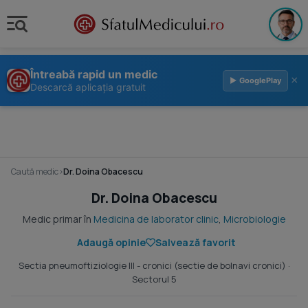
Întreabă rapid un medic
×
▶ GooglePlay
Descarcă aplicația gratuit
Caută medic
›
Dr. Doina Obacescu
Dr. Doina Obacescu
Medic primar în
Medicina de laborator clinic
,
Microbiologie
Adaugă opinie
Salvează favorit
Sectia pneumoftiziologie III - cronici (sectie de bolnavi cronici)
·
Sectorul 5