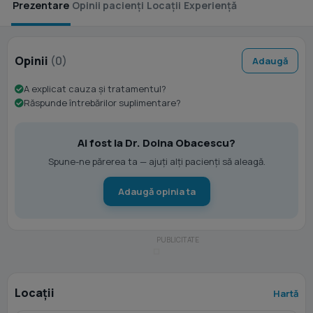
Prezentare
Opinii pacienți
Locații
Experiență
Opinii
(0)
Adaugă
A explicat cauza și tratamentul?
Răspunde întrebărilor suplimentare?
Ai fost la Dr. Doina Obacescu?
Spune-ne părerea ta — ajuți alți pacienți să aleagă.
Adaugă opinia ta
Locații
Hartă