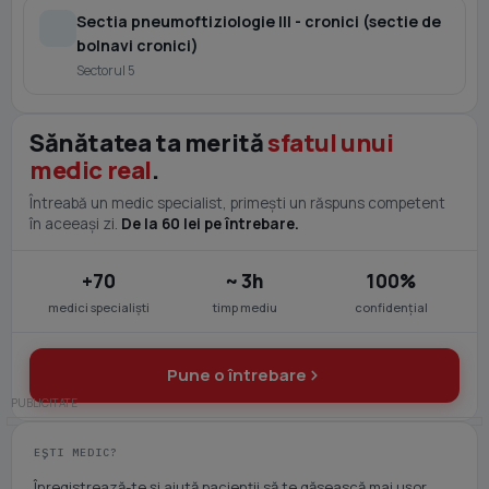
Sectia pneumoftiziologie III - cronici (sectie de
bolnavi cronici)
Sectorul 5
Sănătatea ta merită
sfatul unui
medic real
.
Întreabă un medic specialist, primești un răspuns competent
în aceeași zi.
De la 60 lei pe întrebare.
+70
~ 3h
100%
medici specialiști
timp mediu
confidențial
Pune o întrebare
EȘTI MEDIC?
Înregistrează-te și ajută pacienții să te găsească mai ușor.