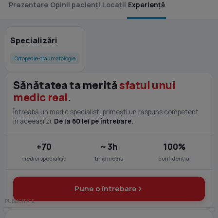
Prezentare
Opinii pacienți
Locații
Experiență
Specializări
Ortopedie-traumatologie
Sănătatea ta merită
sfatul unui
medic real
.
Întreabă un medic specialist, primești un răspuns competent
în aceeași zi.
De la 60 lei pe întrebare.
+70
~ 3h
100%
medici specialiști
timp mediu
confidențial
Pune o întrebare