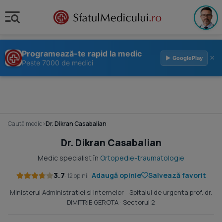
Programează-te rapid la medic
×
▶ GooglePlay
Peste 7000 de medici
Caută medic
›
Dr. Dikran Casabalian
Dr. Dikran Casabalian
Medic specialist în
Ortopedie-traumatologie
3.7
Adaugă opinie
Salvează favorit
· 12 opinii
Ministerul Administratiei si Internelor - Spitalul de urgenta prof. dr.
DIMITRIE GEROTA
· Sectorul 2