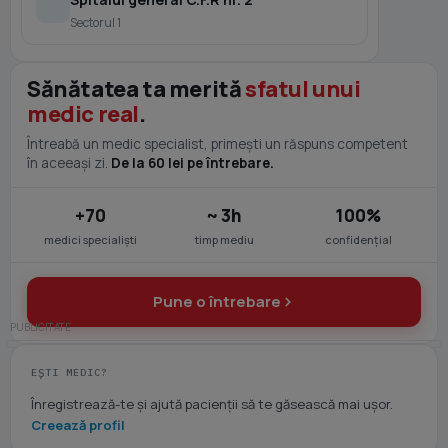
Sectorul 1
Sănătatea ta merită
sfatul unui
medic real
.
Întreabă un medic specialist, primești un răspuns competent
în aceeași zi.
De la 60 lei pe întrebare.
+70
~ 3h
100%
medici specialiști
timp mediu
confidențial
Pune o întrebare
EȘTI MEDIC?
Înregistrează-te și ajută pacienții să te găsească mai ușor.
Creează profil