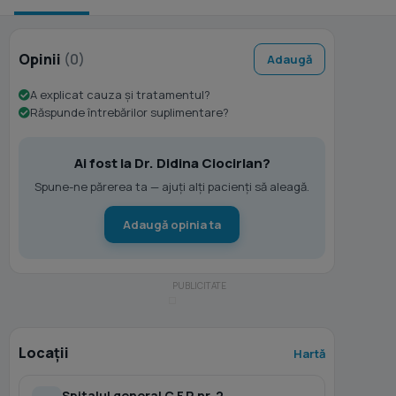
Opinii
(0)
Adaugă
A explicat cauza și tratamentul?
Răspunde întrebărilor suplimentare?
Ai fost la Dr. Didina Ciocirlan?
Spune-ne părerea ta — ajuți alți pacienți să aleagă.
Adaugă opinia ta
Locații
Hartă
Spitalul general C.F.R nr. 2