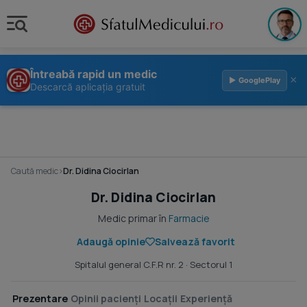
Întreabă rapid un medic
×
▶ GooglePlay
Descarcă aplicația gratuit
Caută medic
›
Dr. Didina Ciocirlan
Dr. Didina Ciocirlan
Medic primar în
Farmacie
Adaugă opinie
Salvează favorit
Spitalul general C.F.R nr. 2
· Sectorul 1
Prezentare
Opinii pacienți
Locații
Experiență