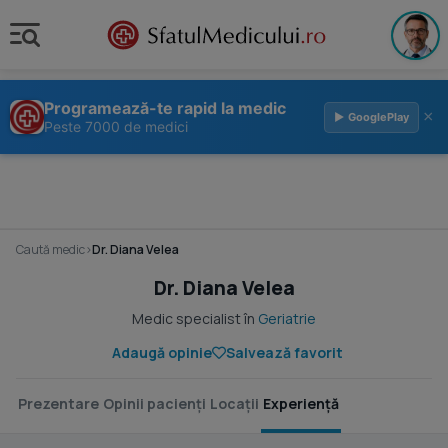
Programează-te rapid la medic
×
▶ GooglePlay
Peste 7000 de medici
Caută medic
›
Dr. Diana Velea
Dr. Diana Velea
Medic specialist în
Geriatrie
Adaugă opinie
Salvează favorit
Prezentare
Opinii pacienți
Locații
Experiență