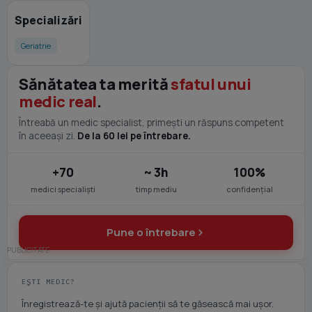
Specializări
Geriatrie
Sănătatea ta merită
sfatul unui
medic real
.
Întreabă un medic specialist, primești un răspuns competent
în aceeași zi.
De la 60 lei pe întrebare.
+70
~ 3h
100%
medici specialiști
timp mediu
confidențial
Pune o întrebare
EȘTI MEDIC?
Înregistrează-te și ajută pacienții să te găsească mai ușor.