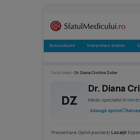
Autoevaluare
Interpretare analize
S
Caută medic
›
Dr. Diana Cristina Zoller
Dr. Diana Cri
DZ
Medic specialist în
Medic
Adaugă opinie
Salvea
Prezentare
Opinii pacienți
Locații
Exper