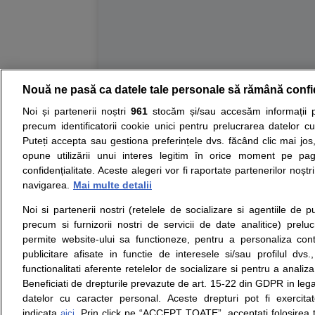
Nouă ne pasă ca datele tale personale să rămână confi
Resurse:
Autoevaluare simptome
Interpre
Noi și partenerii noștri
961
stocăm și/sau accesăm informații pe
precum identificatorii cookie unici pentru prelucrarea datelor c
Opiniile avizate ale medicilor, sfaturile si orice alt
Puteți accepta sau gestiona preferințele dvs. făcând clic mai jos,
nici diagnosticul stabilit in urma investigatiilor si 
opune utilizării unui interes legitim în orice moment pe pag
ii punem la dispozitie pentru programare in sistem
confidențialitate. Aceste alegeri vor fi raportate partenerilor noștr
navigarea.
Mai multe detalii
Despre noi
Legal
Noi si partenerii nostri (retelele de socializare si agentiile de p
Despre noi
Termeni si conditii
precum si furnizorii nostri de servicii de date analitice) prel
Contact
Politica de
permite website-ului sa functioneze, pentru a personaliza conti
Intrebari frecvente
confidentialitate
publicitare afisate in functie de interesele si/sau profilul dvs
Consultanti
Politica de cookie
functionalitati aferente retelelor de socializare si pentru a analiza
medicali
Modifica Setarile Cookie
Beneficiati de drepturile prevazute de art. 15-22 din GDPR in leg
datelor cu caracter personal. Aceste drepturi pot fi exercita
indicata
. Prin click pe “ACCEPT TOATE”, acceptati folosirea t
aici