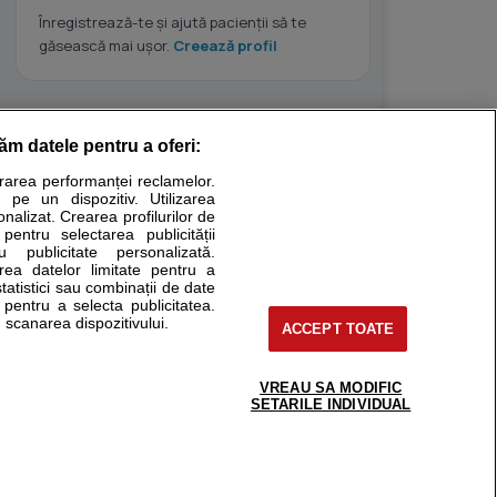
Înregistrează-te și ajută pacienții să te
găsească mai ușor.
Creează profil
răm datele pentru a oferi:
Stiri medicale
urarea performanței reclamelor.
 pe un dispozitiv. Utilizarea
ucational. Ele nu pot substitui consultul medical direct si
onalizat. Crearea profilurilor de
a consultati fie medicul Dvs., fie unul dintre medicii pe care
 pentru selectarea publicității
u publicitate personalizată.
area datelor limitate pentru a
statistici sau combinații de date
e pentru a selecta publicitatea.
tru pacient
 scanarea dispozitivului.
ACCEPT TOATE
nici si cabinete
ta medic
reaba un medic
VREAU SA MODIFIC
support@sfatulmedicului.ro
SETARILE INDIVIDUAL
eoConsult
0374 109 268
ckmed - programari
dic