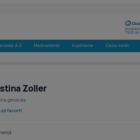
programa
7500 de 
anatate A-Z
Medicamente
Suplimente
Cauta medic
stina Zoller
ina generala
ză favorit
iență