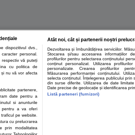
dențiale
Atât noi, cât și partenerii noștri preluc
tare analize
Specialitati medicale
Boli si afectiuni
Calculatoare
 dispozitivul dvs.,
Dezvoltarea și îmbunătățirea serviciilor. Măs
u caracter personal.
Stocarea și/sau accesarea informațiilor de
e informatii despre sanatate disponibile pe sfatulmedicului.ro au scop informativ si ed
profilurilor pentru selectarea conținutului pers
 respectiv vă puteți
analizelor medicale. Va sfatuim, ca pe langa informatia primita pe sfatulmedicului.ro s
conținut personalizat. Utilizarea profilurilor
ina cu politica de
personalizate. Crearea profilurilor pentr
ul de programari la medic Clickmed.
i și nu vă vor afecta
Măsurarea performanței conținutului. Utiliz
selecta conținutul. Înțelegerea publicului prin 
din surse diferite. Utilizarea de date limitat
Drepturile consumatorului
Parteneri
Pen
Date precise de geolocație și identificarea prin
ublicitate partenere,
Protectia consumatorilor -
Inscriere clinica
Cli
Listă parteneri (furnizori)
ucram date pentru a
ANPC
Creaza cont medic
Cau
nutul si anunturile
Solutionarea Alternativa a
Int
., pentru a va oferi
Litigiilor
Vid
 traficul pe website.
Parte din Grupul
Info consumator: 0800.080.999
Cli
atura cu prelucrarea
Formulare europene - CNAS
me
te prin modalitatea
Ministerul Sanatatii - ANMDM
uturor Tehnologiilor