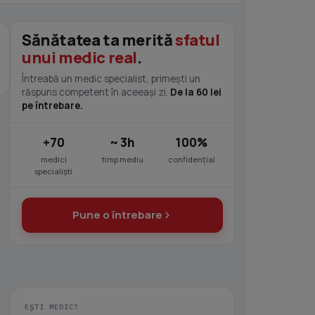
Sănătatea ta merită
sfatul
unui medic real
.
Întreabă un medic specialist, primești un
răspuns competent în aceeași zi.
De la 60 lei
pe întrebare.
+70
~ 3h
100%
medici
timp mediu
confidențial
specialiști
Pune o întrebare
EȘTI MEDIC?