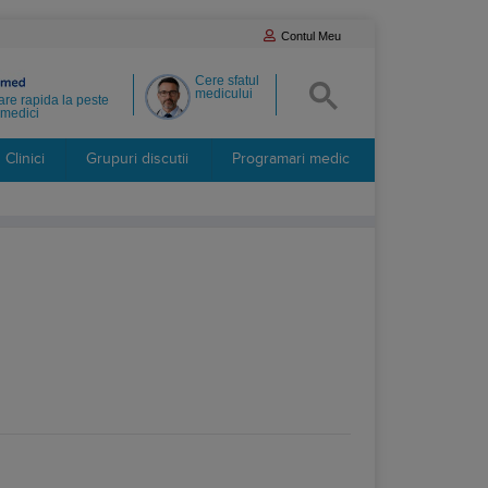
Contul Meu
Cere sfatul
medicului
re rapida la peste
medici
Clinici
Grupuri discutii
Programari medic