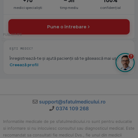
+70
~ 3h
100%
medici specialiști
timp mediu
confidențial
Pune o întrebare
EȘTI MEDIC?
?
Înregistrează-te și ajută pacienții să te găsească mai ușor.
Creează profil
support@sfatulmedicului.ro
0374 109 268
Informatiile medicale de pe sfatulmedicului.ro sunt pentru educatie
si informare si nu inlocuiesc consultul sau diagnosticul medical. Este
recomandat sa consultati fie medicul Dvs., fie unul din medicii