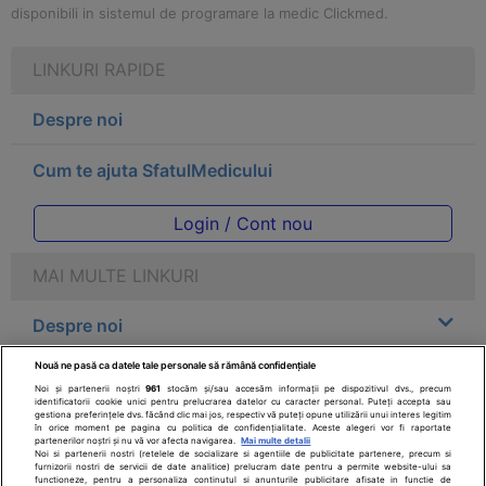
disponibili in sistemul de programare la medic Clickmed.
LINKURI RAPIDE
Despre noi
Cum te ajuta SfatulMedicului
Login / Cont nou
MAI MULTE LINKURI
Despre noi
Nouă ne pasă ca datele tale personale să rămână confidențiale
Legal
Noi și partenerii noștri
961
stocăm și/sau accesăm informații pe dispozitivul dvs., precum
identificatorii cookie unici pentru prelucrarea datelor cu caracter personal. Puteți accepta sau
gestiona preferințele dvs. făcând clic mai jos, respectiv vă puteți opune utilizării unui interes legitim
Drepturile consumatorului
în orice moment pe pagina cu politica de confidențialitate. Aceste alegeri vor fi raportate
partenerilor noștri și nu vă vor afecta navigarea.
Mai multe detalii
Noi si partenerii nostri (retelele de socializare si agentiile de publicitate partenere, precum si
furnizorii nostri de servicii de date analitice) prelucram date pentru a permite website-ului sa
Parteneri
functioneze, pentru a personaliza continutul si anunturile publicitare afisate in functie de