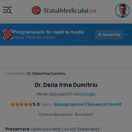
Programează-te rapid la medic
×
▶ GooglePlay
Peste 7000 de medici
Caută medic
›
Dr. Delia Irina Dumitriu
Dr. Delia Irina Dumitriu
Medic specialist în
Neurologie
5.0
Adaugă opinie
Salvează favorit
· 1 opinii
Clinica Vascularte
· Bucuresti
Prezentare
Opinii pacienți
Locații
Experiență