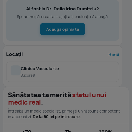
Ai fost la Dr. Delia Irina Dumitriu?
Spune-ne părerea ta — ajuți alți pacienți să aleagă.
Adaugă opinia ta
Locații
Hartă
Clinica Vascularte
Bucuresti
Sănătatea ta merită
sfatul unui
medic real
.
Întreabă un medic specialist, primești un răspuns competent
în aceeași zi.
De la 60 lei pe întrebare.