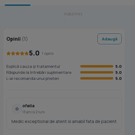
Opinii
(1)
Adaugă
5.0
· 1 opinii
Explică cauza și tratamentul
5.0
Răspunde la întrebări suplimentare
5.0
L-ai recomanda unui prieten
5.0
ofelia
O
13 ani si 2 luni
Medic exceptional de atent si amabil fata de pacient