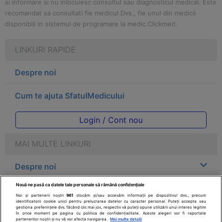
si informare si nu inlocuiesc consultul sau diagnosticul medical. Este
recomandat sa consultati fie medicul Dvs., fie unul din medicii
disponibili in sistemul de programare la medic Clickmed.
LINKURI RAPIDE
Despre noi
Cum te ajuta SfatulMedicului
Login / Cont nou
MAI MULTE LINKURI
Despre noi
Nouă ne pasă ca datele tale personale să rămână confidențiale
Legal
Noi și partenerii noștri
961
stocăm și/sau accesăm informații pe dispozitivul dvs., precum
identificatorii cookie unici pentru prelucrarea datelor cu caracter personal. Puteți accepta sau
gestiona preferințele dvs. făcând clic mai jos, respectiv vă puteți opune utilizării unui interes legitim
Drepturile consumatorului
în orice moment pe pagina cu politica de confidențialitate. Aceste alegeri vor fi raportate
partenerilor noștri și nu vă vor afecta navigarea.
Mai multe detalii