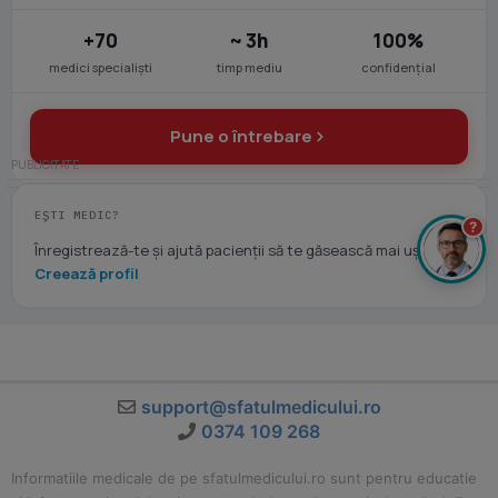
+70
~ 3h
100%
medici specialiști
timp mediu
confidențial
Pune o întrebare
EȘTI MEDIC?
?
Înregistrează-te și ajută pacienții să te găsească mai ușor.
Creează profil
support@sfatulmedicului.ro
0374 109 268
Informatiile medicale de pe sfatulmedicului.ro sunt pentru educatie