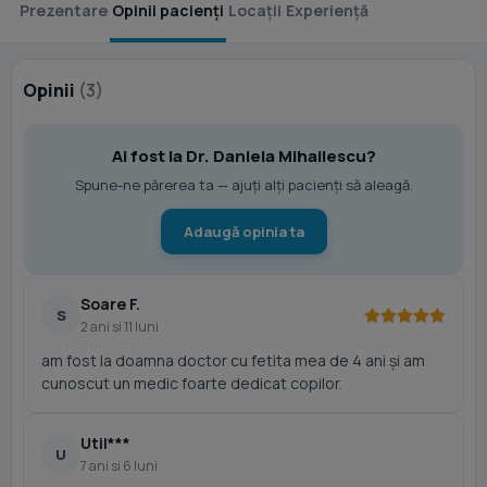
Prezentare
Opinii pacienți
Locații
Experiență
Opinii
(3)
Ai fost la Dr. Daniela Mihailescu?
Spune-ne părerea ta — ajuți alți pacienți să aleagă.
Adaugă opinia ta
Soare F.
S
2 ani si 11 luni
am fost la doamna doctor cu fetita mea de 4 ani și am
cunoscut un medic foarte dedicat copilor.
Util***
U
7 ani si 6 luni