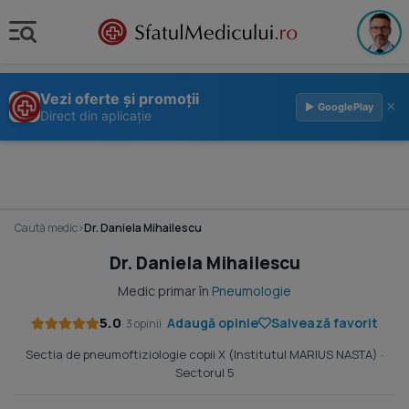
Vezi oferte și promoții
×
▶ GooglePlay
Direct din aplicație
Caută medic
›
Dr. Daniela Mihailescu
Dr. Daniela Mihailescu
Medic primar în
Pneumologie
5.0
Adaugă opinie
Salvează favorit
· 3 opinii
Sectia de pneumoftiziologie copii X (Institutul MARIUS NASTA)
·
Sectorul 5