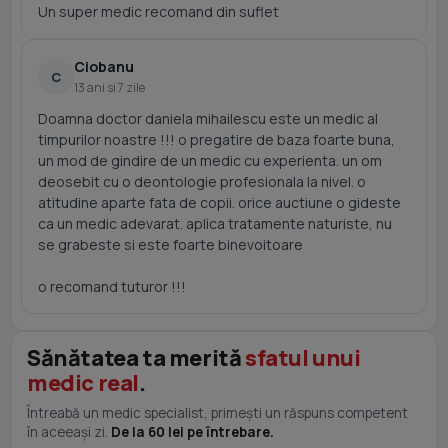
Un super medic recomand din suflet
Ciobanu
C
13 ani si 7 zile
Doamna doctor daniela mihailescu este un medic al
timpurilor noastre !!! o pregatire de baza foarte buna,
un mod de gindire de un medic cu experienta. un om
deosebit cu o deontologie profesionala la nivel. o
atitudine aparte fata de copii. orice auctiune o gideste
ca un medic adevarat. aplica tratamente naturiste, nu
se grabeste si este foarte binevoitoare
o recomand tuturor !!!
Sănătatea ta merită
sfatul unui
medic real
.
Întreabă un medic specialist, primești un răspuns competent
în aceeași zi.
De la 60 lei pe întrebare.