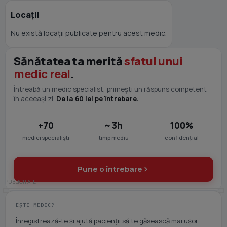
Locații
Nu există locații publicate pentru acest medic.
Sănătatea ta merită
sfatul unui
medic real
.
Întreabă un medic specialist, primești un răspuns competent
în aceeași zi.
De la 60 lei pe întrebare.
+70
~ 3h
100%
medici specialiști
timp mediu
confidențial
Pune o întrebare
EȘTI MEDIC?
Înregistrează-te și ajută pacienții să te găsească mai ușor.