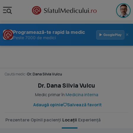
Programează-te rapid la medic
×
▶ GooglePlay
Peste 7000 de medici
Caută medic
›
Dr. Dana Silvia Vulcu
Dr. Dana Silvia Vulcu
Medic primar în
Medicina interna
Adaugă opinie
Salvează favorit
Prezentare
Opinii pacienți
Locații
Experiență