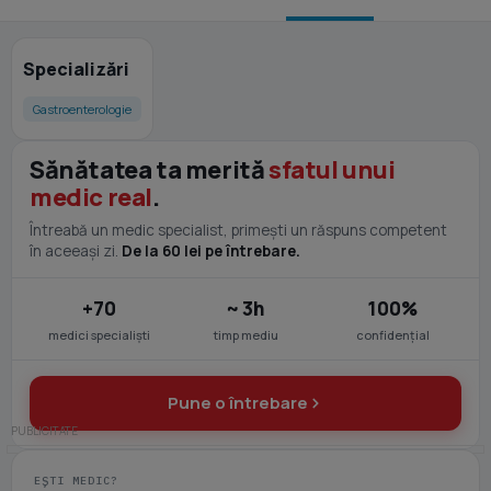
Specializări
Gastroenterologie
Sănătatea ta merită
sfatul unui
medic real
.
Întreabă un medic specialist, primești un răspuns competent
în aceeași zi.
De la 60 lei pe întrebare.
+70
~ 3h
100%
medici specialiști
timp mediu
confidențial
Pune o întrebare
EȘTI MEDIC?