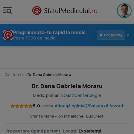
Programează-te rapid la medic
×
▶ GooglePlay
Peste 7000 de medici
Caută medic
›
Dr. Dana Gabriela Moraru
Dr. Dana Gabriela Moraru
Medic primar în
Gastroenterologie
5.0
Adaugă opinie
Salvează favorit
· 7 opinii
Sfanta Maria - Ion Mihalache
· Bucuresti
Prezentare
Opinii pacienți
Locații
Experiență