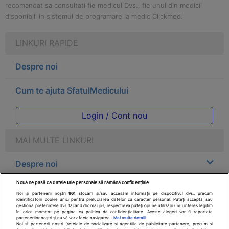
recomandat sa consultati fie medicul Dvs., fie unul din medicii
disponibili in sistemul de programare la medic Clickmed.
LINKURI RAPIDE
Despre noi
Cum te ajuta SfatulMedicului
Login / Cont nou
MAI MULTE LINKURI
Despre noi
Nouă ne pasă ca datele tale personale să rămână confidențiale
Legal
Noi și partenerii noștri
961
stocăm și/sau accesăm informații pe dispozitivul dvs., precum
identificatorii cookie unici pentru prelucrarea datelor cu caracter personal. Puteți accepta sau
gestiona preferințele dvs. făcând clic mai jos, respectiv vă puteți opune utilizării unui interes legitim
Drepturile consumatorului
în orice moment pe pagina cu politica de confidențialitate. Aceste alegeri vor fi raportate
partenerilor noștri și nu vă vor afecta navigarea.
Mai multe detalii
Noi si partenerii nostri (retelele de socializare si agentiile de publicitate partenere, precum si