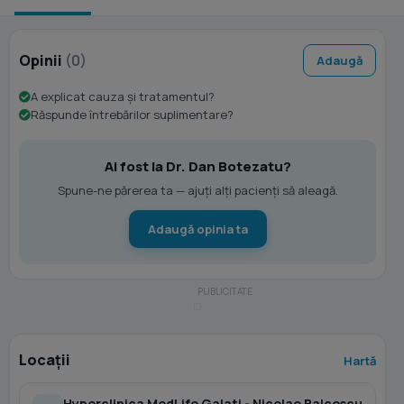
Opinii
(0)
Adaugă
A explicat cauza și tratamentul?
Răspunde întrebărilor suplimentare?
Ai fost la Dr. Dan Botezatu?
Spune-ne părerea ta — ajuți alți pacienți să aleagă.
Adaugă opinia ta
Locații
Hartă
Hyperclinica MedLife Galati - Nicolae Balcescu