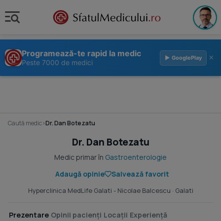
Programează-te rapid la medic
×
▶ GooglePlay
Peste 7000 de medici
Caută medic
›
Dr. Dan Botezatu
Dr. Dan Botezatu
Medic primar în
Gastroenterologie
Adaugă opinie
Salvează favorit
Hyperclinica MedLife Galati - Nicolae Balcescu
· Galati
Prezentare
Opinii pacienți
Locații
Experiență