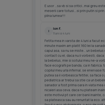
E usor ...sa vb si sa critici...mai greu e
meserii care totusi....si prin putin si prin 
plina lumea!!!
Ion F.
I
11 ani si 4 luni
Fetita mea in varsta de 4 luni a facut 
minute maxim am platit 160 lei la sanado
capul asa, sa nu se miste... un bebelus
contact cu el, daca nu ii vorbesti, daca 
la bebelus, mie si sotului meu ne-a vorb
face ecografii pe banda, ca in fabrica. t
copilul meu urla infernal, se enervase f
putea sa ii vorbeasca fetitei, sa faca o
pediatrica ar trebui sa stie ca un bebelu
sanador a fost prima oara in viata mea c
nicaieri asa ceva. daca nu plateam inain
este motivul pt care cer banii inainte, c
sa plateasca sau au renuntat la eco. alt
facut o eco abdominala, o eco de solt si