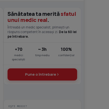
Sănătatea ta merită
sfatul
unui medic real
.
Întreabă un medic specialist, primești un
răspuns competent în aceeași zi.
De la 60 lei
pe întrebare.
+70
~ 3h
100%
medici
timp mediu
confidențial
specialiști
Pune o întrebare
EȘTI MEDIC?