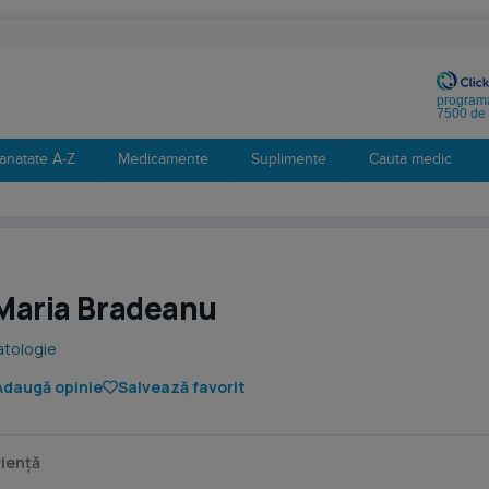
programa
7500 de 
anatate A-Z
Medicamente
Suplimente
Cauta medic
 Maria Bradeanu
tologie
Adaugă opinie
Salvează favorit
iență