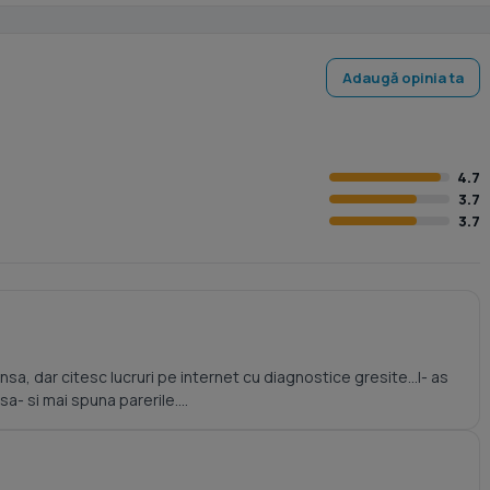
Adaugă opinia ta
4.7
3.7
3.7
a, dar citesc lucruri pe internet cu diagnostice gresite...l- as
a- si mai spuna parerile....