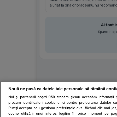
a urlat la dna dr bradeanu. nu recoman
Ai fost 
Spune-ne păr
Nouă ne pasă ca datele tale personale să rămână confi
Resurse:
Autoevaluare simptome
Interpre
Noi și partenerii noștri
959
stocăm și/sau accesăm informații pe
precum identificatorii cookie unici pentru prelucrarea datelor c
Opiniile avizate ale medicilor, sfaturile si orice alt
Puteți accepta sau gestiona preferințele dvs. făcând clic mai jos,
nici diagnosticul stabilit in urma investigatiilor si 
opune utilizării unui interes legitim în orice moment pe pag
ii punem la dispozitie pentru programare in sistem