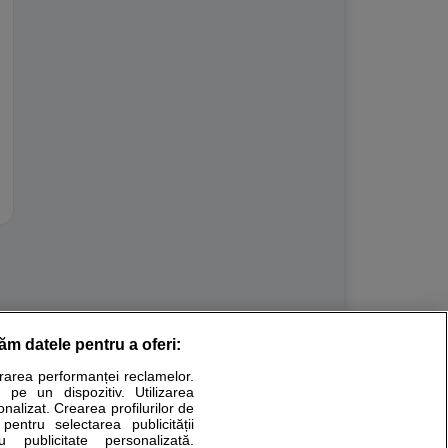
răm datele pentru a oferi:
Stiri medicale
urarea performanței reclamelor.
 pe un dispozitiv. Utilizarea
ucational. Ele nu pot substitui consultul medical direct si
onalizat. Crearea profilurilor de
a consultati fie medicul Dvs., fie unul dintre medicii pe care
 pentru selectarea publicității
u publicitate personalizată.