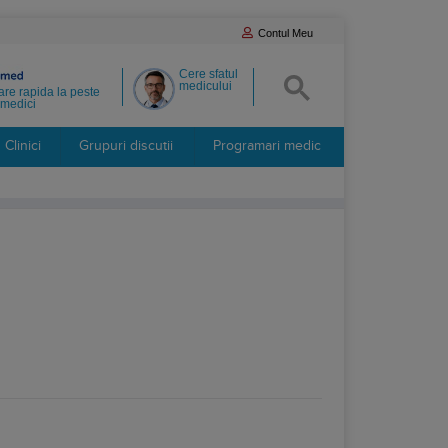
Contul Meu
Cere sfatul
medicului
re rapida la peste
medici
Clinici
Grupuri discutii
Programari medic