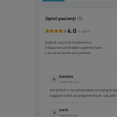
Opinii pacienți
(3)
4.0
· 3 opinii
Explică cauza și tratamentul
Răspunde la întrebări suplimentare
L-ai recomanda unui prieten
Daniela
D
10 ani si 6 luni
Am primit o recomandare sa merg la dans
ruga pe sorin sa argumenteze. sau altii s
sorin
S
11 ani si 3 luni