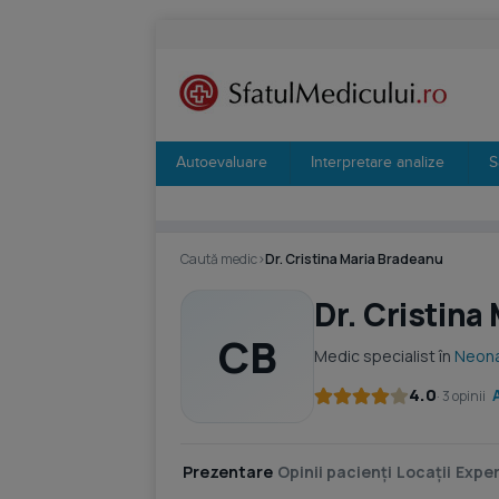
Autoevaluare
Interpretare analize
S
Caută medic
›
Dr. Cristina Maria Bradeanu
Dr. Cristina
CB
Medic specialist în
Neona
4.0
· 3 opinii
Prezentare
Opinii pacienți
Locații
Exper