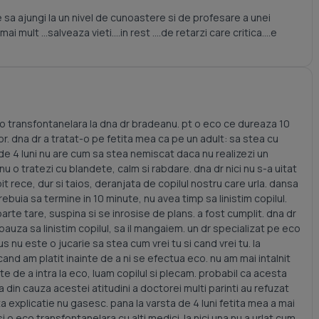
ste sa ajungi la un nivel de cunoastere si de profesare a unei
mai mult ...salveaza vieti....in rest ....de retarzi care critica....e
eco transfontanelara la dna dr bradeanu. pt o eco ce dureaza 10
r. dna dr a tratat-o pe fetita mea ca pe un adult: sa stea cu
 de 4 luni nu are cum sa stea nemiscat daca nu realizezi un
nu o tratezi cu blandete, calm si rabdare. dna dr nici nu s-a uitat
it rece, dur si taios, deranjata de copilul nostru care urla. dansa
rebuia sa termine in 10 minute, nu avea timp sa linistim copilul.
oarte tare, suspina si se inrosise de plans. a fost cumplit. dna dr
 pauza sa linistim copilul, sa il mangaiem. un dr specializat pe eco
s nu este o jucarie sa stea cum vrei tu si cand vrei tu. la
and am platit inainte de a ni se efectua eco. nu am mai intalnit
te de a intra la eco, luam copilul si plecam. probabil ca acesta
a din cauza acestei atitudini a doctorei multi parinti au refuzat
a explicatie nu gasesc. pana la varsta de 4 luni fetita mea a mai
 o eco transfontanelara cu alti medici. la nici una nu a urlat cum