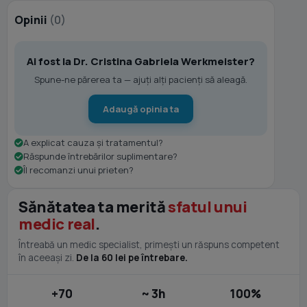
Opinii
(0)
Ai fost la Dr. Cristina Gabriela Werkmeister?
Spune-ne părerea ta — ajuți alți pacienți să aleagă.
Adaugă opinia ta
A explicat cauza și tratamentul?
Răspunde întrebărilor suplimentare?
Îl recomanzi unui prieten?
Sănătatea ta merită
sfatul unui
medic real
.
Întreabă un medic specialist, primești un răspuns competent
în aceeași zi.
De la 60 lei pe întrebare.
+70
~ 3h
100%