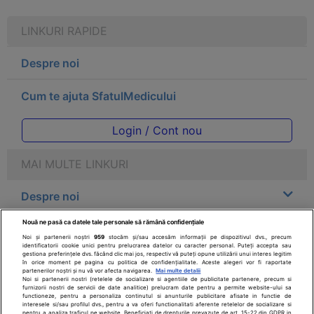
LINKURI RAPIDE
Despre noi
Cum te ajuta SfatulMedicului
Login / Cont nou
MAI MULTE LINKURI
Despre noi
Nouă ne pasă ca datele tale personale să rămână confidențiale
Legal
Noi și partenerii noștri
959
stocăm și/sau accesăm informații pe dispozitivul dvs., precum
identificatorii cookie unici pentru prelucrarea datelor cu caracter personal. Puteți accepta sau
gestiona preferințele dvs. făcând clic mai jos, respectiv vă puteți opune utilizării unui interes legitim
Drepturile consumatorului
în orice moment pe pagina cu politica de confidențialitate. Aceste alegeri vor fi raportate
partenerilor noștri și nu vă vor afecta navigarea.
Mai multe detalii
Noi si partenerii nostri (retelele de socializare si agentiile de publicitate partenere, precum si
furnizorii nostri de servicii de date analitice) prelucram date pentru a permite website-ului sa
Parteneri
functioneze, pentru a personaliza continutul si anunturile publicitare afisate in functie de
interesele si/sau profilul dvs., pentru a va oferi functionalitati aferente retelelor de socializare si
pentru a analiza traficul pe website. Beneficiati de drepturile prevazute de art. 15-22 din GDPR in