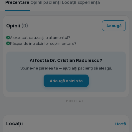
Prezentare
Opinii pacienți
Locații
Experiență
Opinii
(0)
Adaugă
A explicat cauza și tratamentul?
Răspunde întrebărilor suplimentare?
Ai fost la Dr. Cristian Radulescu?
Spune-ne părerea ta — ajuți alți pacienți să aleagă.
Adaugă opinia ta
Locații
Hartă