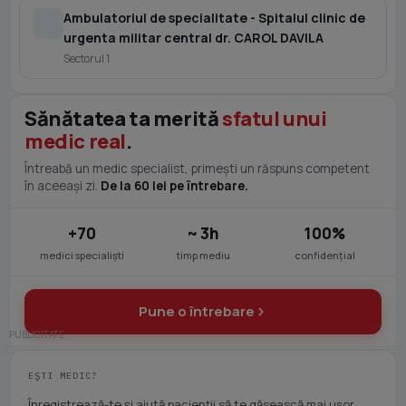
Ambulatoriul de specialitate - Spitalul clinic de
urgenta militar central dr. CAROL DAVILA
Sectorul 1
Sănătatea ta merită
sfatul unui
medic real
.
Întreabă un medic specialist, primești un răspuns competent
în aceeași zi.
De la 60 lei pe întrebare.
+70
~ 3h
100%
medici specialiști
timp mediu
confidențial
Pune o întrebare
EȘTI MEDIC?
Înregistrează-te și ajută pacienții să te găsească mai ușor.