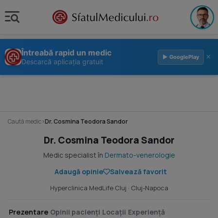
Întreabă rapid un medic
×
▶ GooglePlay
Descarcă aplicația gratuit
Caută medic
›
Dr. Cosmina Teodora Sandor
Dr. Cosmina Teodora Sandor
Medic specialist în
Dermato-venerologie
Adaugă opinie
Salvează favorit
Hyperclinica MedLife Cluj
· Cluj-Napoca
Prezentare
Opinii pacienți
Locații
Experiență