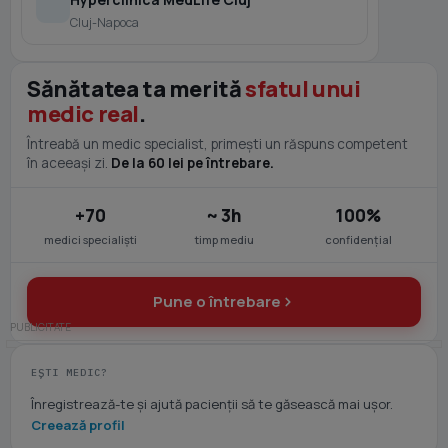
Cluj-Napoca
Sănătatea ta merită
sfatul unui
medic real
.
Întreabă un medic specialist, primești un răspuns competent
în aceeași zi.
De la 60 lei pe întrebare.
+70
~ 3h
100%
medici specialiști
timp mediu
confidențial
Pune o întrebare
EȘTI MEDIC?
Înregistrează-te și ajută pacienții să te găsească mai ușor.
Creează profil