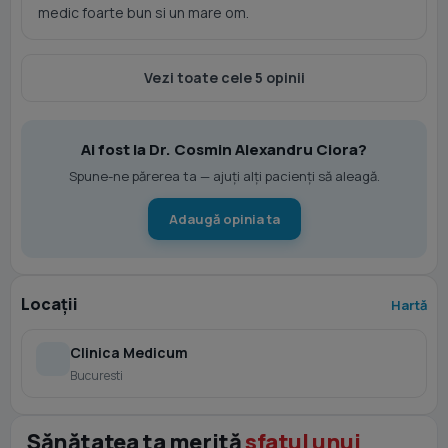
medic foarte bun si un mare om.
Vezi toate cele 5 opinii
Ai fost la Dr. Cosmin Alexandru Ciora?
Spune-ne părerea ta — ajuți alți pacienți să aleagă.
Adaugă opinia ta
Locații
Hartă
Clinica Medicum
Bucuresti
Sănătatea ta merită
sfatul unui