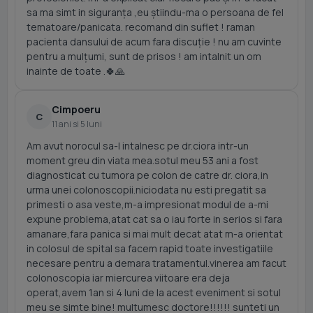
sa ma simt in siguranța ,eu știindu-ma o persoana de fel
tematoare/panicata. recomand din suflet ! raman
pacienta dansului de acum fara discuție ! nu am cuvinte
pentru a mulțumi, sunt de prisos ! am intalnit un om
inainte de toate .🍀🙏
Cimpoeru
C
11 ani si 5 luni
Am avut norocul sa-l intalnesc pe dr.ciora intr-un
moment greu din viata mea.sotul meu 53 ani a fost
diagnosticat cu tumora pe colon de catre dr. ciora,in
urma unei colonoscopii.niciodata nu esti pregatit sa
primesti o asa veste,m-a impresionat modul de a-mi
expune problema,atat cat sa o iau forte in serios si fara
amanare,fara panica si mai mult decat atat m-a orientat
in colosul de spital sa facem rapid toate investigatiile
necesare pentru a demara tratamentul.vinerea am facut
colonoscopia iar miercurea viitoare era deja
operat,avem 1an si 4 luni de la acest eveniment si sotul
meu se simte bine! multumesc doctore!!!!!! sunteti un