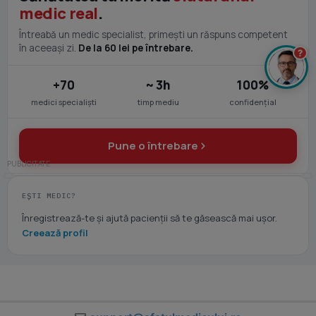
medic real
.
Întreabă un medic specialist, primești un răspuns competent
în aceeași zi.
De la 60 lei pe întrebare.
?
+70
~ 3h
100%
medici specialiști
timp mediu
confidențial
Pune o întrebare
EȘTI MEDIC?
Înregistrează-te și ajută pacienții să te găsească mai ușor.
Creează profil