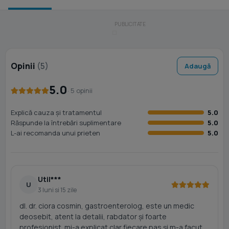
Opinii
(5)
Adaugă
5.0
· 5 opinii
Explică cauza și tratamentul
5.0
Răspunde la întrebări suplimentare
5.0
L-ai recomanda unui prieten
5.0
Util***
U
3 luni si 15 zile
dl. dr. ciora cosmin, gastroenterolog, este un medic
deosebit, atent la detalii, rabdator și foarte
profesionist. mi-a explicat clar fiecare pas și m-a facut