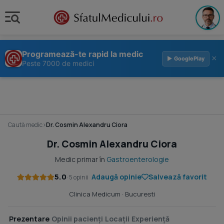
Programează-te rapid la medic
×
▶ GooglePlay
Peste 7000 de medici
Caută medic
›
Dr. Cosmin Alexandru Ciora
Dr. Cosmin Alexandru Ciora
Medic primar în
Gastroenterologie
5.0
Adaugă opinie
Salvează favorit
· 5 opinii
Clinica Medicum
· Bucuresti
Prezentare
Opinii pacienți
Locații
Experiență