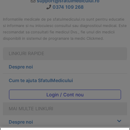
support@sfatulmedicului.ro
0374 109 268
Informatiile medicale de pe sfatulmedicului.ro sunt pentru educatie
si informare si nu inlocuiesc consultul sau diagnosticul medical. Este
recomandat sa consultati fie medicul Dvs., fie unul din medicii
disponibili in sistemul de programare la medic Clickmed.
LINKURI RAPIDE
Despre noi
Cum te ajuta SfatulMedicului
Login / Cont nou
MAI MULTE LINKURI
Despre noi