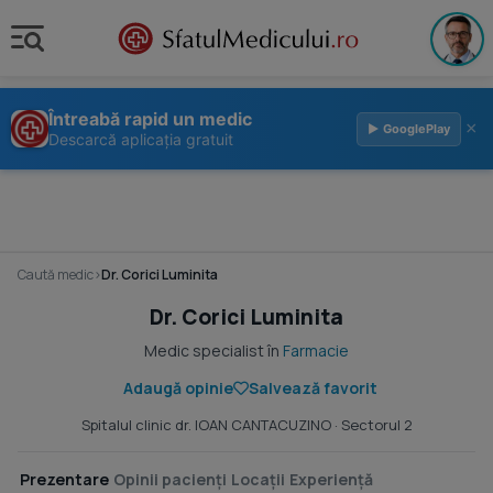
Întreabă rapid un medic
×
▶ GooglePlay
Descarcă aplicația gratuit
Caută medic
›
Dr. Corici Luminita
Dr. Corici Luminita
Medic specialist în
Farmacie
Adaugă opinie
Salvează favorit
Spitalul clinic dr. IOAN CANTACUZINO
· Sectorul 2
Prezentare
Opinii pacienți
Locații
Experiență