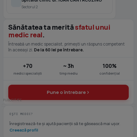
Sectorul 2
Sănătatea ta merită
sfatul unui
medic real
.
Întreabă un medic specialist, primești un răspuns competent
în aceeași zi.
De la 60 lei pe întrebare.
+70
~ 3h
100%
medici specialiști
timp mediu
confidențial
Pune o întrebare
EȘTI MEDIC?
Înregistrează-te și ajută pacienții să te găsească mai ușor.
Creează profil