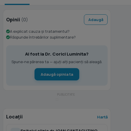
Opinii
(0)
Adaugă
A explicat cauza și tratamentul?
Răspunde întrebărilor suplimentare?
Ai fost la Dr. Corici Luminita?
Spune-ne părerea ta — ajuți alți pacienți să aleagă.
Adaugă opinia ta
Locații
Hartă
Spitalul clinic dr. IOAN CANTACUZINO