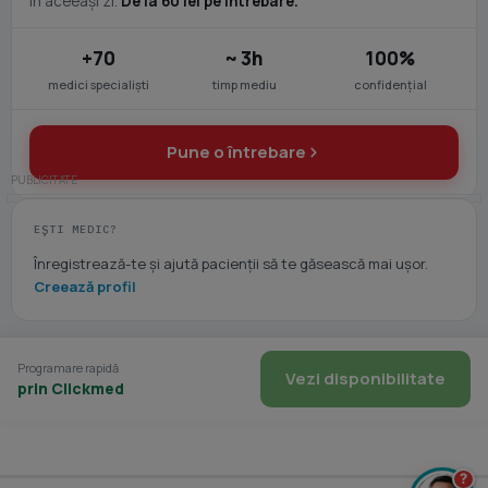
în aceeași zi.
De la 60 lei pe întrebare.
+70
~ 3h
100%
medici specialiști
timp mediu
confidențial
Pune o întrebare
EȘTI MEDIC?
Înregistrează-te și ajută pacienții să te găsească mai ușor.
Creează profil
Programare rapidă
Vezi disponibilitate
prin Clickmed
?