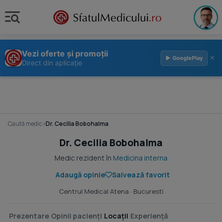
Vezi oferte și promoții
×
▶ GooglePlay
Direct din aplicație
Caută medic
›
Dr. Cecilia Bobohalma
Dr. Cecilia Bobohalma
Medic rezident în
Medicina interna
Adaugă opinie
Salvează favorit
Centrul Medical Atena
· Bucuresti
Prezentare
Opinii pacienți
Locații
Experiență