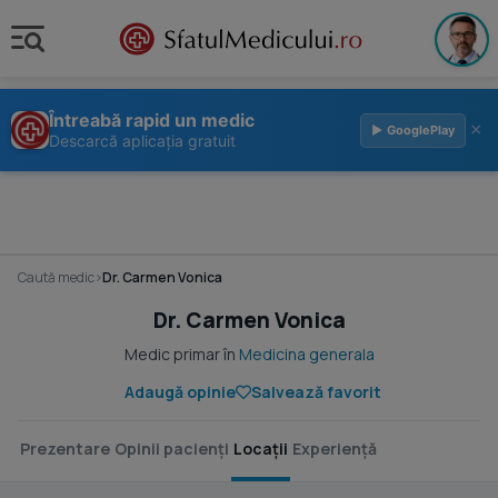
Întreabă rapid un medic
×
▶ GooglePlay
Descarcă aplicația gratuit
Caută medic
›
Dr. Carmen Vonica
Dr. Carmen Vonica
Medic primar în
Medicina generala
Adaugă opinie
Salvează favorit
Prezentare
Opinii pacienți
Locații
Experiență