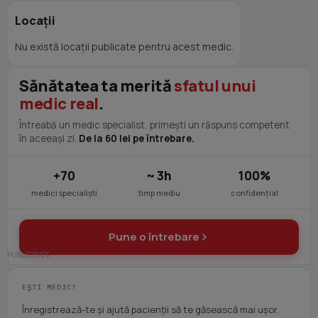
Locații
Nu există locații publicate pentru acest medic.
Sănătatea ta merită
sfatul unui
medic real
.
Întreabă un medic specialist, primești un răspuns competent
în aceeași zi.
De la 60 lei pe întrebare.
+70
~ 3h
100%
medici specialiști
timp mediu
confidențial
Pune o întrebare
EȘTI MEDIC?
Înregistrează-te și ajută pacienții să te găsească mai ușor.