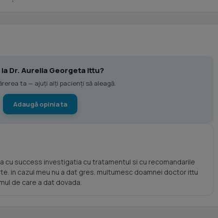
t la Dr. Aurelia Georgeta Ittu?
erea ta — ajuți alți pacienți să aleagă.
Adaugă opinia ta
a cu success investigatia cu tratamentul si cu recomandarile
rte. in cazul meu nu a dat gres. multumesc doamnei doctor ittu
smul de care a dat dovada.