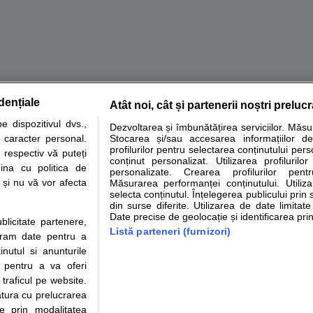
dențiale
Atât noi, cât și partenerii noștri preluc
tare analize
Specialitati medicale
Boli si afectiuni
Calculatoare
 dispozitivul dvs.,
Dezvoltarea și îmbunătățirea serviciilor. Măs
u caracter personal.
Stocarea și/sau accesarea informațiilor de
e informatii despre sanatate disponibile pe sfatulmedicului.ro au scop informativ si ed
profilurilor pentru selectarea conținutului pers
 respectiv vă puteți
analizelor medicale. Va sfatuim, ca pe langa informatia primita pe sfatulmedicului.ro s
conținut personalizat. Utilizarea profilurilor
ina cu politica de
personalizate. Crearea profilurilor pentr
ul de programari la medic Clickmed.
i și nu vă vor afecta
Măsurarea performanței conținutului. Utiliz
selecta conținutul. Înțelegerea publicului prin 
din surse diferite. Utilizarea de date limitat
Drepturile consumatorului
Parteneri
Pen
Date precise de geolocație și identificarea prin
ublicitate partenere,
Protectia consumatorilor -
Inscriere clinica
Cli
Listă parteneri (furnizori)
ucram date pentru a
ANPC
Creaza cont medic
Cau
nutul si anunturile
Solutionarea Alternativa a
Int
., pentru a va oferi
Litigiilor
Vid
 traficul pe website.
Parte din Grupul
Info consumator: 0800.080.999
Cli
atura cu prelucrarea
Formulare europene - CNAS
me
te prin modalitatea
Ministerul Sanatatii - ANMDM