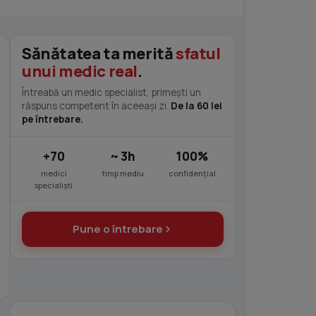
Sănătatea ta merită
sfatul
unui medic real
.
Întreabă un medic specialist, primești un
răspuns competent în aceeași zi.
De la 60 lei
pe întrebare.
+70
~ 3h
100%
medici
timp mediu
confidențial
specialiști
Pune o întrebare