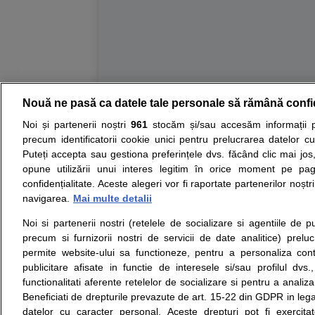
Nouă ne pasă ca datele tale personale să rămână confi
Resurse:
Autoevaluare simptome
Interpre
Noi și partenerii noștri
961
stocăm și/sau accesăm informații pe
precum identificatorii cookie unici pentru prelucrarea datelor c
Opiniile avizate ale medicilor, sfaturile si orice alt
Puteți accepta sau gestiona preferințele dvs. făcând clic mai jos,
nici diagnosticul stabilit in urma investigatiilor si 
opune utilizării unui interes legitim în orice moment pe pag
ii punem la dispozitie pentru programare in sistem
confidențialitate. Aceste alegeri vor fi raportate partenerilor noștr
navigarea.
Mai multe detalii
Despre noi
Legal
Noi si partenerii nostri (retelele de socializare si agentiile de p
Despre noi
Termeni si conditii
precum si furnizorii nostri de servicii de date analitice) prel
Contact
Politica de
permite website-ului sa functioneze, pentru a personaliza conti
Intrebari frecvente
confidentialitate
publicitare afisate in functie de interesele si/sau profilul dvs
Consultanti
Politica de cookie
functionalitati aferente retelelor de socializare si pentru a analiza
medicali
Modifica Setarile Cookie
Beneficiati de drepturile prevazute de art. 15-22 din GDPR in leg
datelor cu caracter personal. Aceste drepturi pot fi exercita