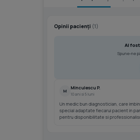
Opinii pacienți
(1)
Ai fos
Spune-ne păr
Minculescu P.
M
10 ani si 5 luni
Un medic bun diagnostician, care imbin
special adaptate fiecarui pacient in pa
pentru disponibilitate si professionali