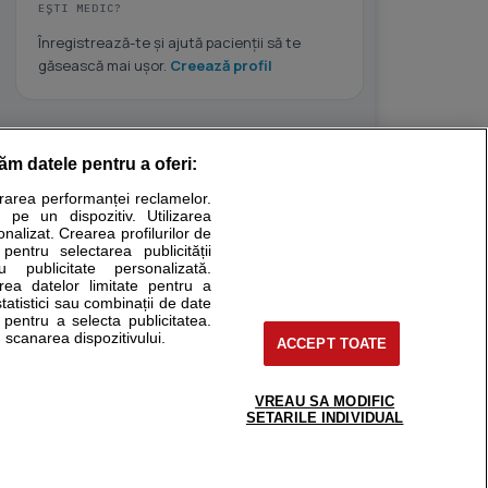
EȘTI MEDIC?
Înregistrează-te și ajută pacienții să te
găsească mai ușor.
Creează profil
răm datele pentru a oferi:
Stiri medicale
urarea performanței reclamelor.
 pe un dispozitiv. Utilizarea
ucational. Ele nu pot substitui consultul medical direct si
onalizat. Crearea profilurilor de
a consultati fie medicul Dvs., fie unul dintre medicii pe care
 pentru selectarea publicității
u publicitate personalizată.
area datelor limitate pentru a
statistici sau combinații de date
e pentru a selecta publicitatea.
tru pacient
 scanarea dispozitivului.
ACCEPT TOATE
nici si cabinete
ta medic
reaba un medic
VREAU SA MODIFIC
support@sfatulmedicului.ro
SETARILE INDIVIDUAL
eoConsult
0374 109 268
ckmed - programari
dic