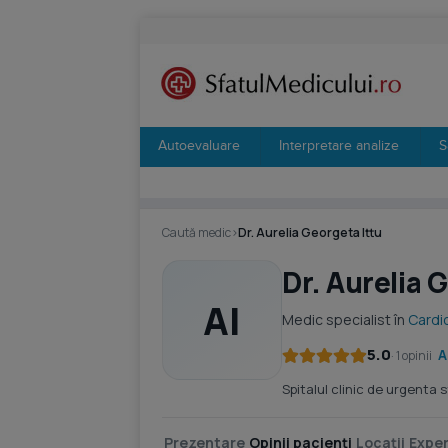
Autoevaluare
Interpretare analize
S
Caută medic
›
Dr. Aurelia Georgeta Ittu
Dr. Aurelia 
AI
Medic specialist în
Cardi
5.0
A
· 1 opinii
Spitalul clinic de urgenta 
Prezentare
Opinii pacienți
Locații
Exper