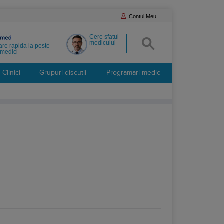
Contul Meu
Cere sfatul
medicului
re rapida la peste
medici
Clinici
Grupuri discutii
Programari medic