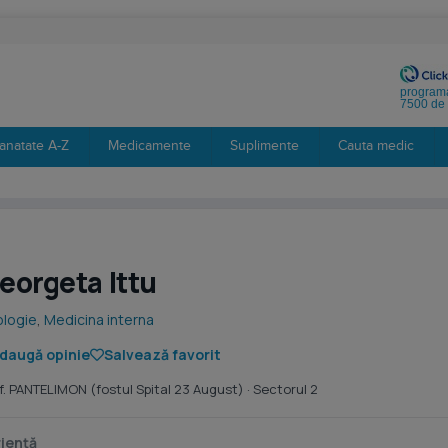
programa
7500 de 
anatate A-Z
Medicamente
Suplimente
Cauta medic
Georgeta Ittu
ologie
,
Medicina interna
daugă opinie
Salvează favorit
sf. PANTELIMON (fostul Spital 23 August)
· Sectorul 2
iență