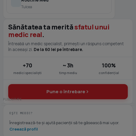
Tulcea
Sănătatea ta merită
sfatul unui
medic real
.
Întreabă un medic specialist, primești un răspuns competent
în aceeași zi.
De la 60 lei pe întrebare.
+70
~ 3h
100%
medici specialiști
timp mediu
confidențial
Pune o întrebare
EȘTI MEDIC?
Înregistrează-te și ajută pacienții să te găsească mai ușor.
Creează profil