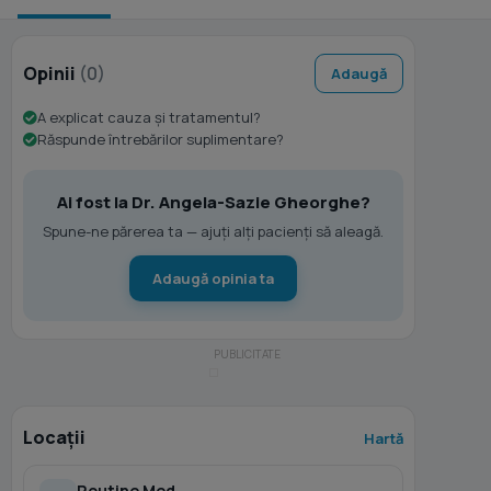
Opinii
(0)
Adaugă
A explicat cauza și tratamentul?
Răspunde întrebărilor suplimentare?
Ai fost la Dr. Angela-Sazie Gheorghe?
Spune-ne părerea ta — ajuți alți pacienți să aleagă.
Adaugă opinia ta
Locații
Hartă
Routine Med