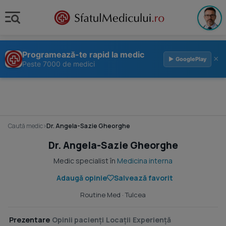
Programează-te rapid la medic
×
▶ GooglePlay
Peste 7000 de medici
Caută medic
›
Dr. Angela-Sazie Gheorghe
Dr. Angela-Sazie Gheorghe
Medic specialist în
Medicina interna
Adaugă opinie
Salvează favorit
Routine Med
· Tulcea
Prezentare
Opinii pacienți
Locații
Experiență