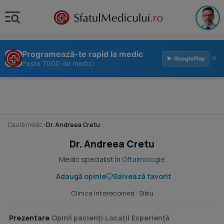
Programează-te rapid la medic
×
▶ GooglePlay
Peste 7000 de medici
Caută medic
›
Dr. Andreea Cretu
Dr. Andreea Cretu
Medic specialist în
Oftalmologie
Adaugă opinie
Salvează favorit
Clinica Interecomed
· Sibiu
Prezentare
Opinii pacienți
Locații
Experiență