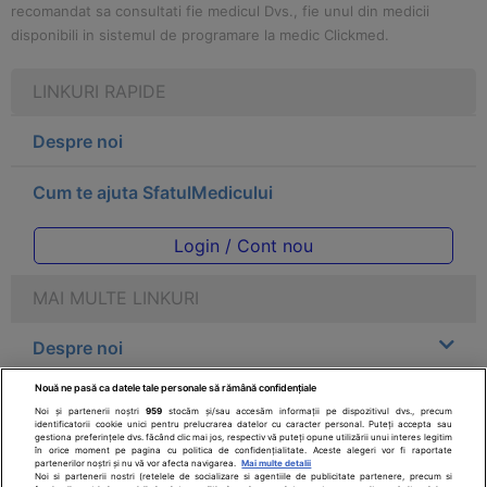
recomandat sa consultati fie medicul Dvs., fie unul din medicii
disponibili in sistemul de programare la medic Clickmed.
LINKURI RAPIDE
Despre noi
Cum te ajuta SfatulMedicului
Login / Cont nou
MAI MULTE LINKURI
Despre noi
Nouă ne pasă ca datele tale personale să rămână confidențiale
Legal
Noi și partenerii noștri
959
stocăm și/sau accesăm informații pe dispozitivul dvs., precum
identificatorii cookie unici pentru prelucrarea datelor cu caracter personal. Puteți accepta sau
gestiona preferințele dvs. făcând clic mai jos, respectiv vă puteți opune utilizării unui interes legitim
Drepturile consumatorului
în orice moment pe pagina cu politica de confidențialitate. Aceste alegeri vor fi raportate
partenerilor noștri și nu vă vor afecta navigarea.
Mai multe detalii
Noi si partenerii nostri (retelele de socializare si agentiile de publicitate partenere, precum si