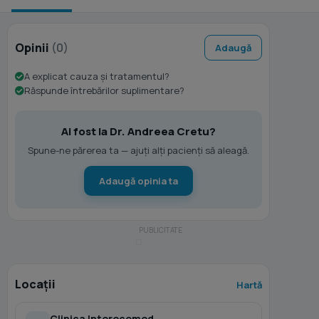
Opinii
(0)
Adaugă
A explicat cauza și tratamentul?
Răspunde întrebărilor suplimentare?
Ai fost la Dr. Andreea Cretu?
Spune-ne părerea ta — ajuți alți pacienți să aleagă.
Adaugă opinia ta
Locații
Hartă
Clinica Interecomed