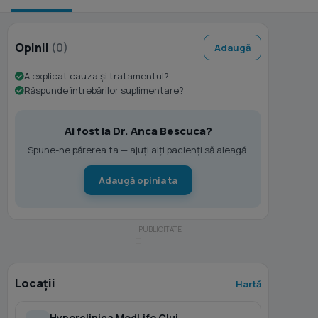
Opinii
(0)
Adaugă
A explicat cauza și tratamentul?
Răspunde întrebărilor suplimentare?
Ai fost la Dr. Anca Bescuca?
Spune-ne părerea ta — ajuți alți pacienți să aleagă.
Adaugă opinia ta
Locații
Hartă
Hyperclinica MedLife Cluj