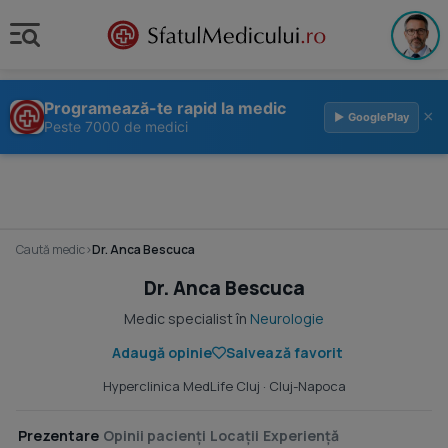
Programează-te rapid la medic
×
▶ GooglePlay
Peste 7000 de medici
Caută medic
›
Dr. Anca Bescuca
Dr. Anca Bescuca
Medic specialist în
Neurologie
Adaugă opinie
Salvează favorit
Hyperclinica MedLife Cluj
· Cluj-Napoca
Prezentare
Opinii pacienți
Locații
Experiență