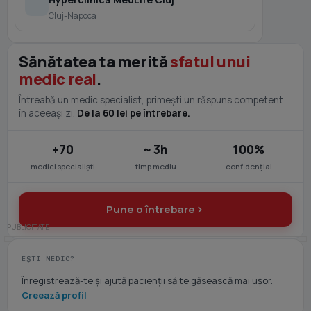
Cluj-Napoca
Sănătatea ta merită
sfatul unui
medic real
.
Întreabă un medic specialist, primești un răspuns competent
în aceeași zi.
De la 60 lei pe întrebare.
+70
~ 3h
100%
medici specialiști
timp mediu
confidențial
Pune o întrebare
EȘTI MEDIC?
Înregistrează-te și ajută pacienții să te găsească mai ușor.
Creează profil