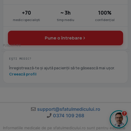
+70
~ 3h
100%
medici specialiști
timp mediu
confidențial
Pune o întrebare
EȘTI MEDIC?
Înregistrează-te și ajută pacienții să te găsească mai ușor.
Creează profil
support@sfatulmedicului.ro
?
0374 109 268
Informatiile medicale de pe sfatulmedicului.ro sunt pentru educatie