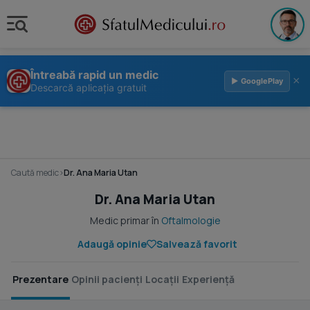
Întreabă rapid un medic
×
▶ GooglePlay
Descarcă aplicația gratuit
Caută medic
›
Dr. Ana Maria Utan
Dr. Ana Maria Utan
Medic primar în
Oftalmologie
Adaugă opinie
Salvează favorit
Prezentare
Opinii pacienți
Locații
Experiență