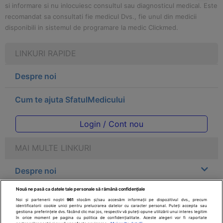
si informare si nu inlocuiesc consultul sau diagnosticul medical. Este
recomandat sa consultati fie medicul Dvs., fie unul din medicii
disponibili in sistemul de programare la medic Clickmed.
LINKURI RAPIDE
Despre noi
Cum te ajuta SfatulMedicului
Login / Cont nou
MAI MULTE LINKURI
Despre noi
Nouă ne pasă ca datele tale personale să rămână confidențiale
Legal
Noi și partenerii noștri
961
stocăm și/sau accesăm informații pe dispozitivul dvs., precum
identificatorii cookie unici pentru prelucrarea datelor cu caracter personal. Puteți accepta sau
gestiona preferințele dvs. făcând clic mai jos, respectiv vă puteți opune utilizării unui interes legitim
Drepturile consumatorului
în orice moment pe pagina cu politica de confidențialitate. Aceste alegeri vor fi raportate