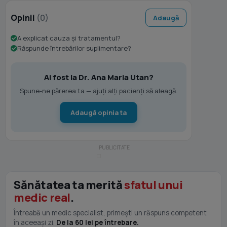
Opinii
(0)
Adaugă
A explicat cauza și tratamentul?
Răspunde întrebărilor suplimentare?
Ai fost la Dr. Ana Maria Utan?
Spune-ne părerea ta — ajuți alți pacienți să aleagă.
Adaugă opinia ta
Sănătatea ta merită
sfatul unui
medic real
.
Întreabă un medic specialist, primești un răspuns competent
în aceeași zi.
De la 60 lei pe întrebare.