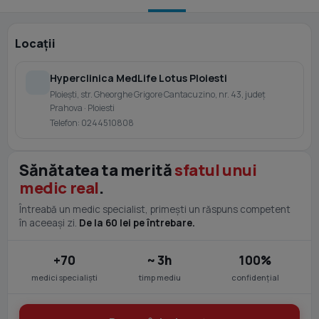
Locații
Hyperclinica MedLife Lotus Ploiesti
Ploiești, str. Gheorghe Grigore Cantacuzino, nr. 43, județ
Prahova · Ploiesti
Telefon: 0244510808
Sănătatea ta merită
sfatul unui
medic real
.
Întreabă un medic specialist, primești un răspuns competent
în aceeași zi.
De la 60 lei pe întrebare.
+70
~ 3h
100%
medici specialiști
timp mediu
confidențial