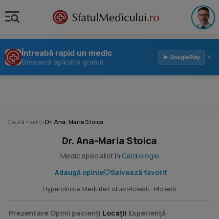
Întreabă rapid un medic
×
▶ GooglePlay
Descarcă aplicația gratuit
Caută medic
›
Dr. Ana-Maria Stoica
Dr. Ana-Maria Stoica
Medic specialist în
Cardiologie
Adaugă opinie
Salvează favorit
Hyperclinica MedLife Lotus Ploiesti
· Ploiesti
Prezentare
Opinii pacienți
Locații
Experiență