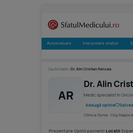
Autoevaluare
Interpretare analize
S
Caută medic
›
Dr. Alin Cristian Rancea
Dr. Alin Cri
AR
Medic specialist în
Oncolo
Adaugă opinie
Salvea
Clinica Gynia
· Cluj-Napoc
Prezentare
Opinii pacienți
Locații
Exper