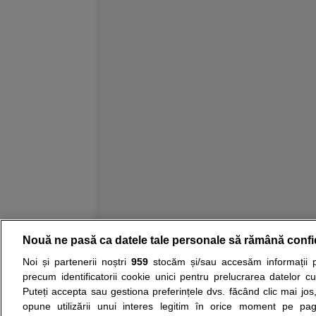
Nouă ne pasă ca datele tale personale să rămână confi
Resurse:
Autoevaluare simptome
Interpre
Noi și partenerii noștri
959
stocăm și/sau accesăm informații pe
precum identificatorii cookie unici pentru prelucrarea datelor c
Opiniile avizate ale medicilor, sfaturile si orice alt
Puteți accepta sau gestiona preferințele dvs. făcând clic mai jos,
nici diagnosticul stabilit in urma investigatiilor si 
opune utilizării unui interes legitim în orice moment pe pag
ii punem la dispozitie pentru programare in sistem