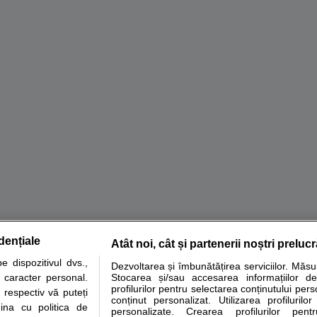
dențiale
Atât noi, cât și partenerii noștri preluc
tare analize
Specialitati medicale
Boli si afectiuni
Calculatoare
 dispozitivul dvs.,
Dezvoltarea și îmbunătățirea serviciilor. Măs
u caracter personal.
Stocarea și/sau accesarea informațiilor de
e informatii despre sanatate disponibile pe sfatulmedicului.ro au scop informativ si ed
profilurilor pentru selectarea conținutului pers
 respectiv vă puteți
analizelor medicale. Va sfatuim, ca pe langa informatia primita pe sfatulmedicului.ro s
conținut personalizat. Utilizarea profilurilor
ina cu politica de
personalizate. Crearea profilurilor pentr
ul de programari la medic Clickmed.