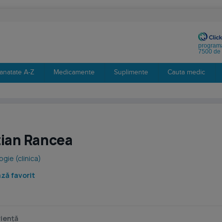
programa
7500 de 
anatate A-Z
Medicamente
Suplimente
Cauta medic
stian Rancea
gie (clinica)
ză favorit
a
iență