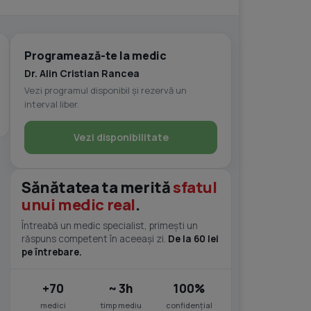
Programează-te la medic
Dr. Alin Cristian Rancea
Vezi programul disponibil și rezervă un
interval liber.
Vezi disponibilitate
Sănătatea ta merită
sfatul
unui medic real
.
Întreabă un medic specialist, primești un
răspuns competent în aceeași zi.
De la 60 lei
pe întrebare.
+70
~ 3h
100%
medici
timp mediu
confidențial