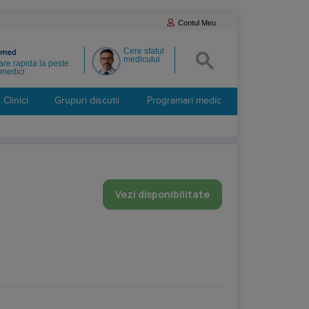
Contul Meu
Cere sfatul
medicului
re rapida la peste
medici
Clinici
Grupuri discutii
Programari medic
Vezi disponibilitate