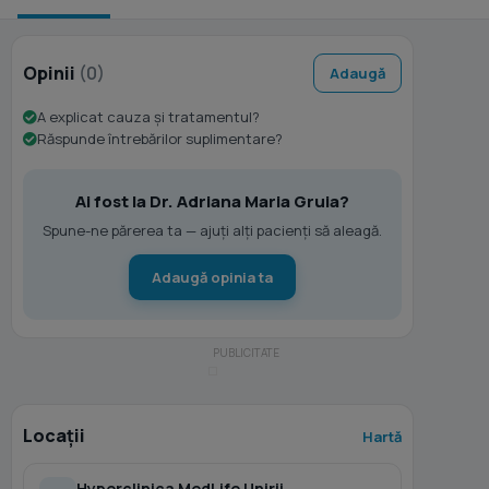
Opinii
(0)
Adaugă
A explicat cauza și tratamentul?
Răspunde întrebărilor suplimentare?
Ai fost la Dr. Adriana Maria Gruia?
Spune-ne părerea ta — ajuți alți pacienți să aleagă.
Adaugă opinia ta
Locații
Hartă
Hyperclinica MedLife Unirii