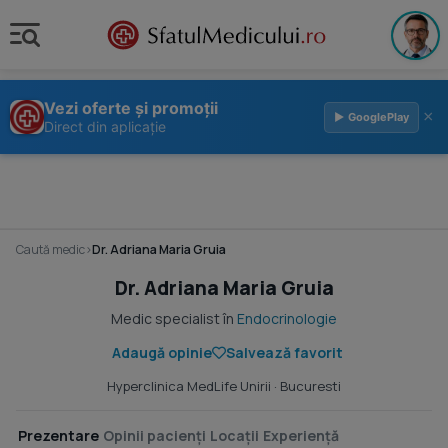
Vezi oferte și promoții
×
▶ GooglePlay
Direct din aplicație
Caută medic
›
Dr. Adriana Maria Gruia
Dr. Adriana Maria Gruia
Medic specialist în
Endocrinologie
Adaugă opinie
Salvează favorit
Hyperclinica MedLife Unirii
· Bucuresti
Prezentare
Opinii pacienți
Locații
Experiență