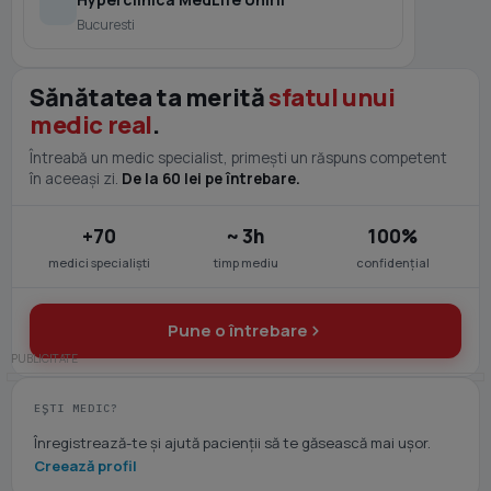
Bucuresti
Sănătatea ta merită
sfatul unui
medic real
.
Întreabă un medic specialist, primești un răspuns competent
în aceeași zi.
De la 60 lei pe întrebare.
+70
~ 3h
100%
medici specialiști
timp mediu
confidențial
Pune o întrebare
EȘTI MEDIC?
Înregistrează-te și ajută pacienții să te găsească mai ușor.
Creează profil