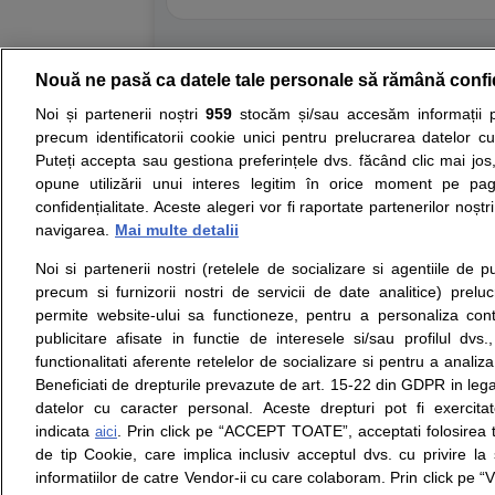
Nouă ne pasă ca datele tale personale să rămână confi
Resurse:
Autoevaluare simptome
Interpre
Noi și partenerii noștri
959
stocăm și/sau accesăm informații pe
precum identificatorii cookie unici pentru prelucrarea datelor c
Opiniile avizate ale medicilor, sfaturile si orice alt
Puteți accepta sau gestiona preferințele dvs. făcând clic mai jos,
nici diagnosticul stabilit in urma investigatiilor si 
opune utilizării unui interes legitim în orice moment pe pag
ii punem la dispozitie pentru programare in sistem
confidențialitate. Aceste alegeri vor fi raportate partenerilor noștr
navigarea.
Mai multe detalii
Despre noi
Legal
Noi si partenerii nostri (retelele de socializare si agentiile de p
Despre noi
Termeni si conditii
precum si furnizorii nostri de servicii de date analitice) prel
Contact
Politica de
permite website-ului sa functioneze, pentru a personaliza conti
Intrebari frecvente
confidentialitate
publicitare afisate in functie de interesele si/sau profilul dvs
Consultanti
Politica de cookie
functionalitati aferente retelelor de socializare si pentru a analiza
medicali
Modifica Setarile Cookie
Beneficiati de drepturile prevazute de art. 15-22 din GDPR in leg
datelor cu caracter personal. Aceste drepturi pot fi exercita
indicata
. Prin click pe “ACCEPT TOATE”, acceptati folosirea t
aici
de tip Cookie, care implica inclusiv acceptul dvs. cu privire l
© Copyright © 2005 - 2026
informatiilor de catre Vendor-ii cu care colaboram. Prin click 