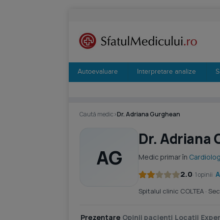
Autoevaluare
Interpretare analize
S
Caută medic
›
Dr. Adriana Gurghean
Dr. Adriana
AG
Medic primar în
Cardiolog
2.0
A
· 1 opinii
Spitalul clinic COLTEA
· Sec
Prezentare
Opinii pacienți
Locații
Exper