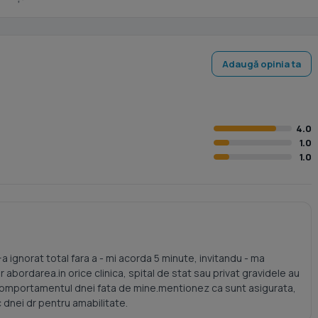
Adaugă opinia ta
4.0
1.0
1.0
 ignorat total fara a - mi acorda 5 minute, invitandu - ma
r abordarea.in orice clinica, spital de stat sau privat gravidele au
comportamentul dnei fata de mine.mentionez ca sunt asigurata,
 dnei dr pentru amabilitate.