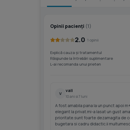
Opinii pacienți
(1)
2.0
· 1 opinii
Explică cauza și tratamentul
Răspunde la întrebări suplimentare
L-ai recomanda unui prieten
vali
V
10 ani si 7 luni
A fost amabila pana la un punct apoi m+a
elegant la privat.mi-a lasat un gust ama
prioritate.sunt foarte dezamagita de 
bugetara si cadru didactic.ii multumesc