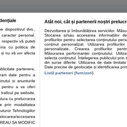
dențiale
Atât noi, cât și partenerii noștri preluc
tare analize
Specialitati medicale
Boli si afectiuni
Calculatoare
 dispozitivul dvs.,
Dezvoltarea și îmbunătățirea serviciilor. Măs
u caracter personal.
Stocarea și/sau accesarea informațiilor de
e informatii despre sanatate disponibile pe sfatulmedicului.ro au scop informativ si ed
profilurilor pentru selectarea conținutului pers
 respectiv vă puteți
analizelor medicale. Va sfatuim, ca pe langa informatia primita pe sfatulmedicului.ro s
conținut personalizat. Utilizarea profilurilor
ina cu politica de
personalizate. Crearea profilurilor pentr
ul de programari la medic Clickmed.
i și nu vă vor afecta
Măsurarea performanței conținutului. Utiliz
selecta conținutul. Înțelegerea publicului prin 
din surse diferite. Utilizarea de date limitat
Drepturile consumatorului
Parteneri
Pen
Date precise de geolocație și identificarea prin
ublicitate partenere,
Protectia consumatorilor -
Inscriere clinica
Cli
Listă parteneri (furnizori)
ucram date pentru a
ANPC
Creaza cont medic
Cau
nutul si anunturile
Solutionarea Alternativa a
Int
., pentru a va oferi
Litigiilor
Vid
 traficul pe website.
Parte din Grupul
Info consumator: 0800.080.999
Cli
atura cu prelucrarea
Formulare europene - CNAS
me
te prin modalitatea
Ministerul Sanatatii - ANMDM
uturor Tehnologiilor
a stocarea/accesarea
pe “VREAU SA MODIFIC