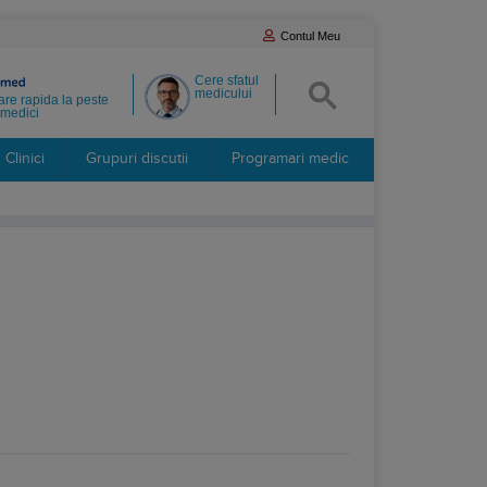
Contul Meu
Cere sfatul
medicului
re rapida la peste
medici
Clinici
Grupuri discutii
Programari medic