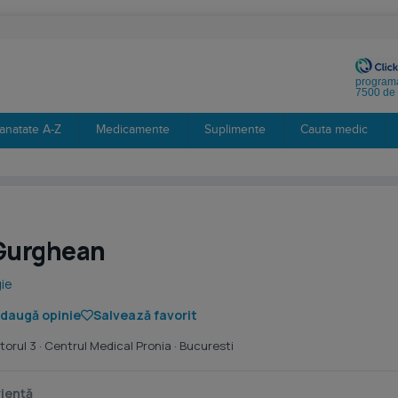
programa
7500 de 
anatate A-Z
Medicamente
Suplimente
Cauta medic
 Gurghean
ie
daugă opinie
Salvează favorit
torul 3 ·
Centrul Medical Pronia
· Bucuresti
iență