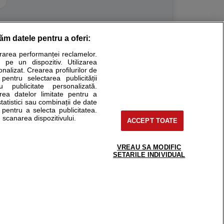
răm datele pentru a oferi:
Stiri medicale
urarea performanței reclamelor.
 pe un dispozitiv. Utilizarea
ucational. Ele nu pot substitui consultul medical direct si
onalizat. Crearea profilurilor de
a consultati fie medicul Dvs., fie unul dintre medicii pe care
 pentru selectarea publicității
u publicitate personalizată.
area datelor limitate pentru a
statistici sau combinații de date
e pentru a selecta publicitatea.
tru pacient
 scanarea dispozitivului.
ACCEPT TOATE
nici si cabinete
ta medic
reaba un medic
VREAU SA MODIFIC
support@sfatulmedicului.ro
SETARILE INDIVIDUAL
eoConsult
0374 109 268
ckmed - programari
dic