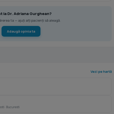
st la Dr. Adriana Gurghean?
erea ta — ajuți alți pacienți să aleagă.
Adaugă opinia ta
Vezi pe hartă
esti · Bucuresti