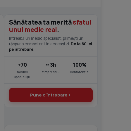
Sănătatea ta merită
sfatul
unui medic real
.
Întreabă un medic specialist, primești un
răspuns competent în aceeași zi.
De la 60 lei
pe întrebare.
+70
~ 3h
100%
medici
timp mediu
confidențial
specialiști
Pune o întrebare