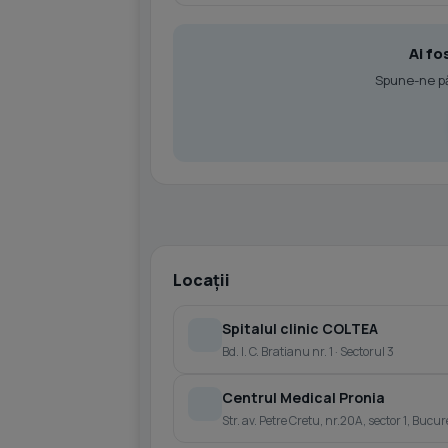
Ai fo
Spune-ne păr
Locații
Spitalul clinic COLTEA
Bd. I. C. Bratianu nr. 1 · Sectorul 3
Centrul Medical Pronia
Str. av. Petre Cretu, nr.20A, sector 1, Bucur