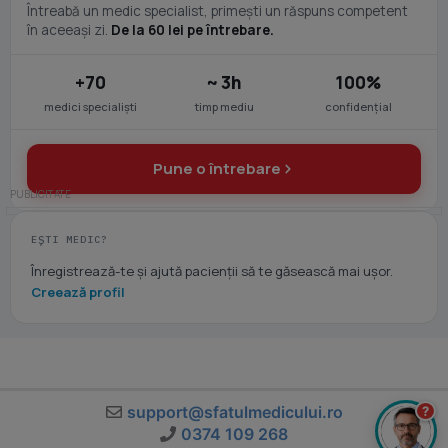
Întreabă un medic specialist, primești un răspuns competent
în aceeași zi.
De la 60 lei pe întrebare.
+70
~ 3h
100%
medici specialiști
timp mediu
confidențial
Pune o întrebare
EȘTI MEDIC?
Înregistrează-te și ajută pacienții să te găsească mai ușor.
Creează profil
support@sfatulmedicului.ro
?
0374 109 268