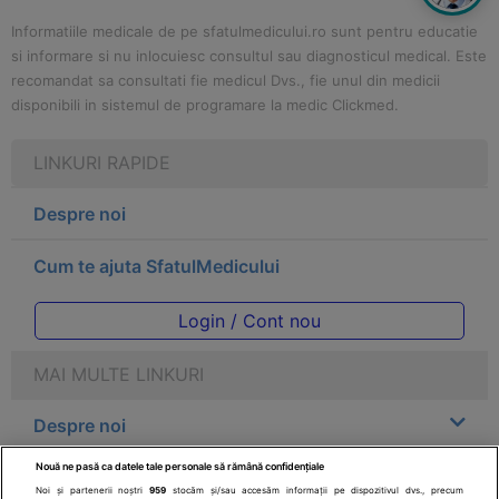
Informatiile medicale de pe sfatulmedicului.ro sunt pentru educatie
si informare si nu inlocuiesc consultul sau diagnosticul medical. Este
recomandat sa consultati fie medicul Dvs., fie unul din medicii
disponibili in sistemul de programare la medic Clickmed.
LINKURI RAPIDE
Despre noi
Cum te ajuta SfatulMedicului
Login / Cont nou
MAI MULTE LINKURI
Despre noi
Nouă ne pasă ca datele tale personale să rămână confidențiale
Legal
Noi și partenerii noștri
959
stocăm și/sau accesăm informații pe dispozitivul dvs., precum