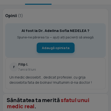
Opinii
(1)
Ai fost la Dr. Adelina Sofia NEDELEA ?
Spune-ne părerea ta — ajuți alți pacienți să aleagă.
Adaugă opinia ta
Filip I.
F
7 ani si 9 luni
Un medic deosebit , dedicat profesiei ,cu grija
deosebita fata de bolnavi !multumim d-na doctor !
Sănătatea ta merită
sfatul unui
medic real
.