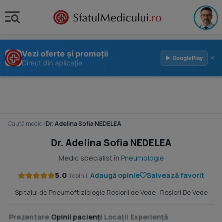
Vezi oferte și promoții
×
▶ GooglePlay
Direct din aplicație
Caută medic
›
Dr. Adelina Sofia NEDELEA
Dr. Adelina Sofia NEDELEA
Medic specialist în
Pneumologie
5.0
Adaugă opinie
Salvează favorit
· 1 opinii
Spitalul de Pneumoftiziologie Rosiorii de Vede
· Roşiori De Vede
Prezentare
Opinii pacienți
Locații
Experiență