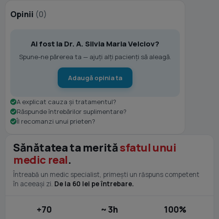
Opinii
(0)
Ai fost la Dr. A. Silvia Maria Velciov?
Spune-ne părerea ta — ajuți alți pacienți să aleagă.
Adaugă opinia ta
A explicat cauza și tratamentul?
Răspunde întrebărilor suplimentare?
Îl recomanzi unui prieten?
Sănătatea ta merită
sfatul unui
medic real
.
Întreabă un medic specialist, primești un răspuns competent
în aceeași zi.
De la 60 lei pe întrebare.
+70
~ 3h
100%