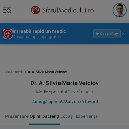
Întreabă rapid un medic
×
▶ GooglePlay
Descarcă aplicația gratuit
Caută medic
›
Dr. A. Silvia Maria Velciov
Dr. A. Silvia Maria Velciov
Medic specialist în
Nefrologie
Adaugă opinie
Salvează favorit
Prezentare
Opinii pacienți
Locații
Experiență