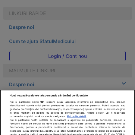
LINKURI RAPIDE
Despre noi
Cum te ajuta SfatulMedicului
Login / Cont nou
MAI MULTE LINKURI
Despre noi
Nouă ne pasă ca datele tale personale să rămână confidențiale
Legal
Noi și partenerii noștri
961
stocăm și/sau accesăm informații pe dispozitivul dvs., precum
identificatorii cookie unici pentru prelucrarea datelor cu caracter personal. Puteți accepta sau
gestiona preferințele dvs. făcând clic mai jos, respectiv vă puteți opune utilizării unui interes legitim
Drepturile consumatorului
în orice moment pe pagina cu politica de confidențialitate. Aceste alegeri vor fi raportate
partenerilor noștri și nu vă vor afecta navigarea.
Mai multe detalii
Noi si partenerii nostri (retelele de socializare si agentiile de publicitate partenere, precum si
furnizorii nostri de servicii de date analitice) prelucram date pentru a permite website-ului sa
Parteneri
functioneze, pentru a personaliza continutul si anunturile publicitare afisate in functie de
interesele si/sau profilul dvs., pentru a va oferi functionalitati aferente retelelor de socializare si
pentru a analiza traficul pe website. Beneficiati de drepturile prevazute de art. 15-22 din GDPR in