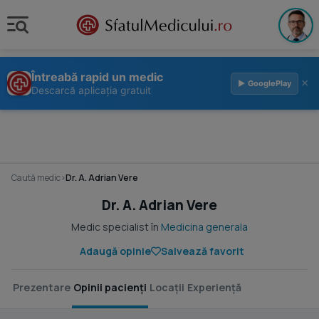
Întreabă rapid un medic
×
▶ GooglePlay
Descarcă aplicația gratuit
Caută medic
›
Dr. A. Adrian Vere
Dr. A. Adrian Vere
Medic specialist în
Medicina generala
Adaugă opinie
Salvează favorit
Prezentare
Opinii pacienți
Locații
Experiență