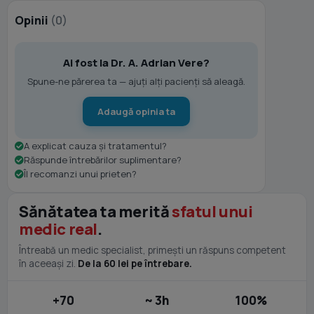
Opinii
(0)
Ai fost la Dr. A. Adrian Vere?
Spune-ne părerea ta — ajuți alți pacienți să aleagă.
Adaugă opinia ta
A explicat cauza și tratamentul?
Răspunde întrebărilor suplimentare?
Îl recomanzi unui prieten?
Sănătatea ta merită
sfatul unui
medic real
.
Întreabă un medic specialist, primești un răspuns competent
în aceeași zi.
De la 60 lei pe întrebare.
+70
~ 3h
100%