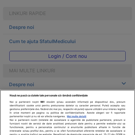
LINKURI RAPIDE
Despre noi
Cum te ajuta SfatulMedicului
Login / Cont nou
MAI MULTE LINKURI
Despre noi
Nouă ne pasă ca datele tale personale să rămână confidențiale
Legal
Noi și partenerii noștri
961
stocăm și/sau accesăm informații pe dispozitivul dvs., precum
identificatorii cookie unici pentru prelucrarea datelor cu caracter personal. Puteți accepta sau
gestiona preferințele dvs. făcând clic mai jos, respectiv vă puteți opune utilizării unui interes legitim
Drepturile consumatorului
în orice moment pe pagina cu politica de confidențialitate. Aceste alegeri vor fi raportate
partenerilor noștri și nu vă vor afecta navigarea.
Mai multe detalii
Noi si partenerii nostri (retelele de socializare si agentiile de publicitate partenere, precum si
furnizorii nostri de servicii de date analitice) prelucram date pentru a permite website-ului sa
Parteneri
functioneze, pentru a personaliza continutul si anunturile publicitare afisate in functie de
interesele si/sau profilul dvs., pentru a va oferi functionalitati aferente retelelor de socializare si
pentru a analiza traficul pe website. Beneficiati de drepturile prevazute de art. 15-22 din GDPR in