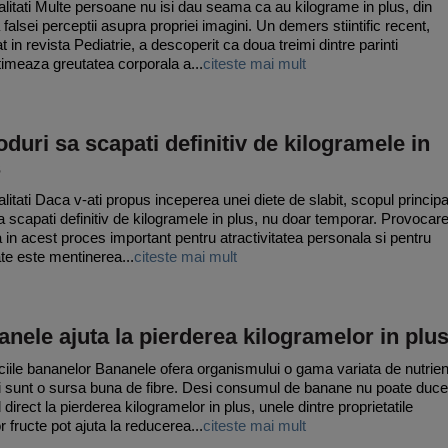
litati Multe persoane nu isi dau seama ca au kilograme in plus, din
 falsei perceptii asupra propriei imagini. Un demers stiintific recent,
t in revista Pediatrie, a descoperit ca doua treimi dintre parinti
imeaza greutatea corporala a...
citeste mai mult
duri sa scapati definitiv de kilogramele in
s
litati Daca v-ati propus inceperea unei diete de slabit, scopul principa
a scapati definitiv de kilogramele in plus, nu doar temporar. Provocar
 in acest proces important pentru atractivitatea personala si pentru
te este mentinerea...
citeste mai mult
nele ajuta la pierderea kilogramelor in plu
ciile bananelor Bananele ofera organismului o gama variata de nutrien
 si sunt o sursa buna de fibre. Desi consumul de banane nu poate duce
direct la pierderea kilogramelor in plus, unele dintre proprietatile
r fructe pot ajuta la reducerea...
citeste mai mult