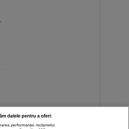
,
răm datele pentru a oferi:
Stiri medicale
urarea performanței reclamelor.