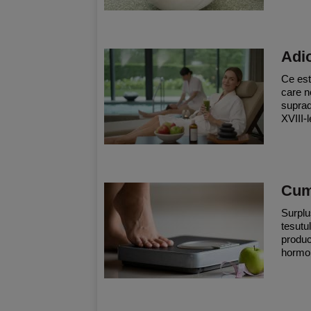
Adio
Ce este
care n
suprad
XVIII-l
Cum 
Surplu
tesutu
produc
hormoni