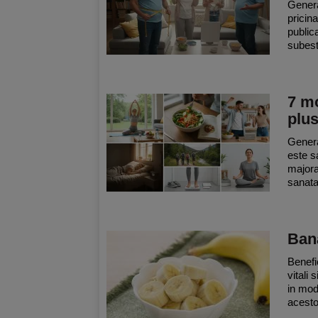
Genera
pricina
publica
subest
7 mo
plu
Genera
este s
majora
sanata
Bana
Benefi
vitali
in mod 
acesto