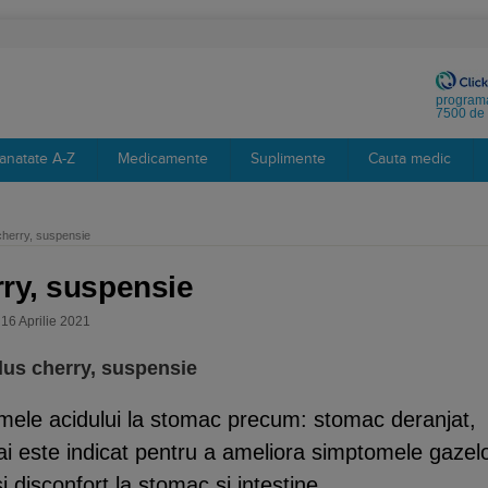
programa
7500 de 
anatate A-Z
Medicamente
Suplimente
Cauta medic
cherry, suspensie
rry, suspensie
 16 Aprilie 2021
lus cherry, suspensie
tomele acidului la stomac precum: stomac deranjat,
Mai este indicat pentru a ameliora simptomele gazel
i disconfort la stomac si intestine.