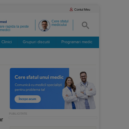
Contul Meu
Cere sfatul
medicului
re rapida la peste
medici
Clinici
Grupuri discutii
Programari medic
or