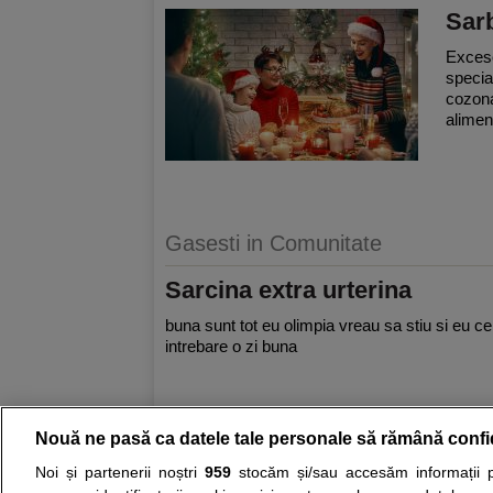
Sarb
Excese
special
cozona
alimen
Gasesti in Comunitate
Sarcina extra urterina
buna sunt tot eu olimpia vreau sa stiu si eu c
intrebare o zi buna
Nouă ne pasă ca datele tale personale să rămână confi
Resurse:
Autoevaluare simptome
Interpre
Noi și partenerii noștri
959
stocăm și/sau accesăm informații pe