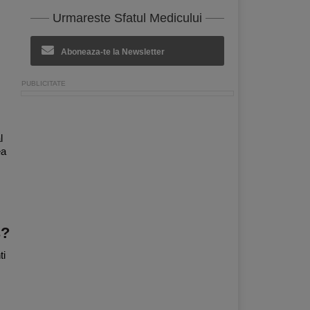
Urmareste Sfatul Medicului
Aboneaza-te la Newsletter
l
ea
s?
ti