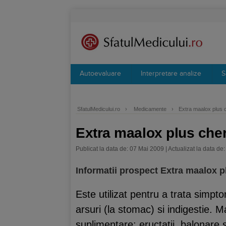
Autoevaluare
Interpretare analize
S
SfatulMedicului.ro
›
Medicamente
›
Extra maalox plus 
Extra maalox plus che
Publicat la data de: 07 Mai 2009 | Actualizat la data de:
Informatii prospect Extra maalox p
Este utilizat pentru a trata simp
arsuri (la stomac) si indigestie. 
suplimentare: eructatii, balonare s