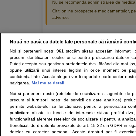
Nu se recomanda administrarea de medicam
Cititi online prospectele medicamentelor, pen
adverse.
Nouă ne pasă ca datele tale personale să rămână confi
Resurse:
Autoevaluare simptome
Interpre
Noi și partenerii noștri
961
stocăm și/sau accesăm informații pe
precum identificatorii cookie unici pentru prelucrarea datelor c
Opiniile avizate ale medicilor, sfaturile si orice alt
Puteți accepta sau gestiona preferințele dvs. făcând clic mai jos,
nici diagnosticul stabilit in urma investigatiilor si 
opune utilizării unui interes legitim în orice moment pe pag
ii punem la dispozitie pentru programare in sistem
confidențialitate. Aceste alegeri vor fi raportate partenerilor noștr
navigarea.
Mai multe detalii
Despre noi
Legal
Noi si partenerii nostri (retelele de socializare si agentiile de p
Despre noi
Termeni si conditii
precum si furnizorii nostri de servicii de date analitice) prel
Contact
Politica de
permite website-ului sa functioneze, pentru a personaliza conti
Intrebari frecvente
confidentialitate
publicitare afisate in functie de interesele si/sau profilul dvs
Consultanti
Politica de cookie
functionalitati aferente retelelor de socializare si pentru a analiza
medicali
Modifica Setarile Cookie
Beneficiati de drepturile prevazute de art. 15-22 din GDPR in leg
datelor cu caracter personal. Aceste drepturi pot fi exercita