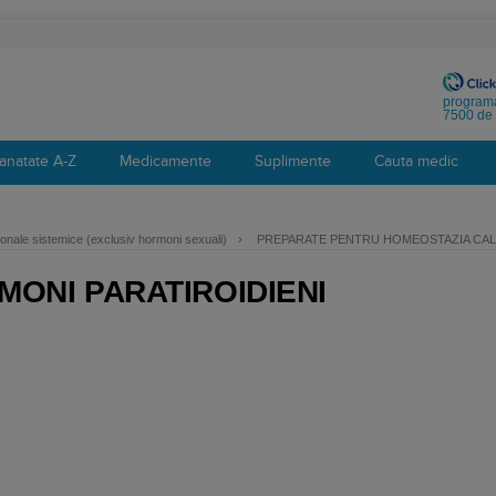
programa
7500 de 
anatate A-Z
Medicamente
Suplimente
Cauta medic
nale sistemice (exclusiv hormoni sexuali)
›
PREPARATE PENTRU HOMEOSTAZIA CAL
ONI PARATIROIDIENI