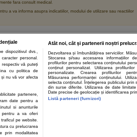
ente fara consult medical.
tru a va informa asupra indicatiilor, modului de utilizare sau reactiilor
dențiale
Atât noi, cât și partenerii noștri preluc
tare analize
Specialitati medicale
Boli si afectiuni
Calculatoare
 dispozitivul dvs.,
Dezvoltarea și îmbunătățirea serviciilor. Măs
u caracter personal.
Stocarea și/sau accesarea informațiilor de
e informatii despre sanatate disponibile pe sfatulmedicului.ro au scop informativ si ed
profilurilor pentru selectarea conținutului pers
 respectiv vă puteți
analizelor medicale. Va sfatuim, ca pe langa informatia primita pe sfatulmedicului.ro s
conținut personalizat. Utilizarea profilurilor
ina cu politica de
personalizate. Crearea profilurilor pentr
ul de programari la medic Clickmed.
i și nu vă vor afecta
Măsurarea performanței conținutului. Utiliz
selecta conținutul. Înțelegerea publicului prin 
din surse diferite. Utilizarea de date limitat
Drepturile consumatorului
Parteneri
Pen
Date precise de geolocație și identificarea prin
ublicitate partenere,
Protectia consumatorilor -
Inscriere clinica
Cli
Listă parteneri (furnizori)
ucram date pentru a
ANPC
Creaza cont medic
Cau
nutul si anunturile
Solutionarea Alternativa a
Int
., pentru a va oferi
Litigiilor
Vid
 traficul pe website.
Parte din Grupul
Info consumator: 0800.080.999
Cli
atura cu prelucrarea
Formulare europene - CNAS
me
te prin modalitatea
Ministerul Sanatatii - ANMDM