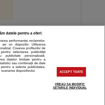
răm datele pentru a oferi:
Stiri medicale
urarea performanței reclamelor.
 pe un dispozitiv. Utilizarea
ucational. Ele nu pot substitui consultul medical direct si
onalizat. Crearea profilurilor de
a consultati fie medicul Dvs., fie unul dintre medicii pe care
 pentru selectarea publicității
u publicitate personalizată.
area datelor limitate pentru a
statistici sau combinații de date
e pentru a selecta publicitatea.
tru pacient
 scanarea dispozitivului.
ACCEPT TOATE
nici si cabinete
ta medic
reaba un medic
VREAU SA MODIFIC
support@sfatulmedicului.ro
SETARILE INDIVIDUAL
eoConsult
0374 109 268
ckmed - programari
dic