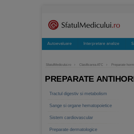
Autoevaluare
Interpretare analize
S
SfatulMedicului.ro
›
Clasificarea ATC
›
Preparate hormo
PREPARATE ANTIHORM
Tractul digestiv si metabolism
Sange si organe hematopoietice
Sistem cardiovascular
Preparate dermatologice