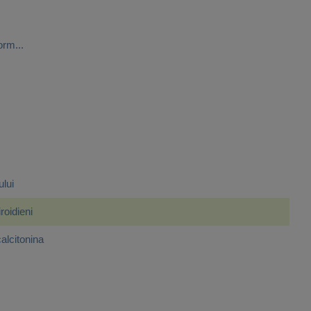
orm...
ului
roidieni
alcitonina