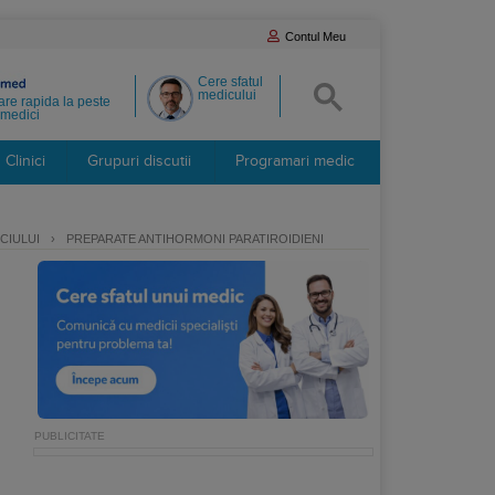
Contul Meu
Cere sfatul
medicului
re rapida la peste
medici
Clinici
Grupuri discutii
Programari medic
CIULUI
›
PREPARATE ANTIHORMONI PARATIROIDIENI