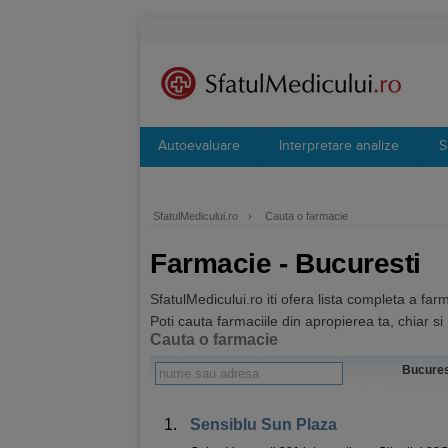
Autoevaluare
Interpretare analize
S
SfatulMedicului.ro
›
Cauta o farmacie
Farmacie - Bucuresti
SfatulMedicului.ro iti ofera lista completa a far
Poti cauta farmaciile din apropierea ta, chiar s
Cauta o farmacie
Bucur
1.
Sensiblu Sun Plaza