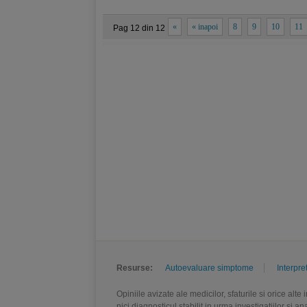
«
« inapoi
8
9
10
11
Pag 12 din 12
Resurse:
Autoevaluare simptome
Interpre
Opiniile avizate ale medicilor, sfaturile si orice alt
nici diagnosticul stabilit in urma investigatiilor si 