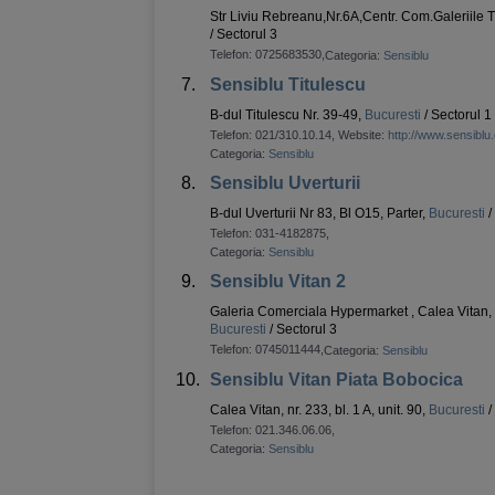
Str Liviu Rebreanu,Nr.6A,Centr. Com.Galeriile T
/ Sectorul 3
Telefon:
0725683530
,
Categoria:
Sensiblu
7.
Sensiblu Titulescu
B-dul Titulescu Nr. 39-49,
Bucuresti
/ Sectorul 1
Telefon:
021/310.10.14
, Website:
http://www.sensiblu
Categoria:
Sensiblu
8.
Sensiblu Uverturii
B-dul Uverturii Nr 83, Bl O15, Parter,
Bucuresti
/
Telefon:
031-4182875
,
Categoria:
Sensiblu
9.
Sensiblu Vitan 2
Galeria Comerciala Hypermarket , Calea Vitan, 
Bucuresti
/ Sectorul 3
Telefon:
0745011444
,
Categoria:
Sensiblu
10.
Sensiblu Vitan Piata Bobocica
Calea Vitan, nr. 233, bl. 1 A, unit. 90,
Bucuresti
/
Telefon:
021.346.06.06
,
Categoria:
Sensiblu