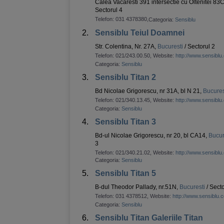
Calea Vacaresti 391 intersectie cu Oltenitei 83C
Sectorul 4
Telefon:
031 4378380
,
Categoria:
Sensiblu
2.
Sensiblu Teiul Doamnei
Str. Colentina, Nr. 27A,
Bucuresti
/ Sectorul 2
Telefon:
021/243.00.50
, Website:
http://www.sensiblu
Categoria:
Sensiblu
3.
Sensiblu Titan 2
Bd Nicolae Grigorescu, nr 31A, bl N 21,
Bucures
Telefon:
021/340.13.45
, Website:
http://www.sensiblu
Categoria:
Sensiblu
4.
Sensiblu Titan 3
Bd-ul Nicolae Grigorescu, nr 20, bl CA14,
Bucur
3
Telefon:
021/340.21.02
, Website:
http://www.sensiblu
Categoria:
Sensiblu
5.
Sensiblu Titan 5
B-dul Theodor Pallady, nr.51N,
Bucuresti
/ Secto
Telefon:
031 4378512
, Website:
http://www.sensiblu.
Categoria:
Sensiblu
6.
Sensiblu Titan Galeriile Titan