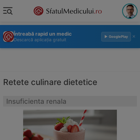
Întreabă rapid un medic
×
▶ GooglePlay
Descarcă aplicația gratuit
Retete culinare dietetice
Insuficienta renala