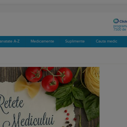
programa
7500 de 
anatate A-Z
Medicamente
Suplimente
Cauta medic