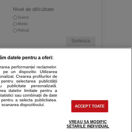
Nivel de dificultate
Scazut
Mediu
Ridicat
Sorteaza
răm datele pentru a oferi:
Stiri medicale
urarea performanței reclamelor.
 pe un dispozitiv. Utilizarea
ucational. Ele nu pot substitui consultul medical direct si
onalizat. Crearea profilurilor de
a consultati fie medicul Dvs., fie unul dintre medicii pe care
 pentru selectarea publicității
u publicitate personalizată.
area datelor limitate pentru a
statistici sau combinații de date
e pentru a selecta publicitatea.
tru pacient
 scanarea dispozitivului.
ACCEPT TOATE
nici si cabinete
ta medic
reaba un medic
VREAU SA MODIFIC
support@sfatulmedicului.ro
SETARILE INDIVIDUAL
eoConsult
0374 109 268