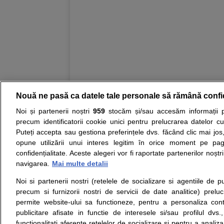
Nouă ne pasă ca datele tale personale să rămână confi
Resurse:
Autoevaluare simptome
Interpre
Noi și partenerii noștri
959
stocăm și/sau accesăm informații pe
precum identificatorii cookie unici pentru prelucrarea datelor c
Opiniile avizate ale medicilor, sfaturile si orice alt
Puteți accepta sau gestiona preferințele dvs. făcând clic mai jos,
nici diagnosticul stabilit in urma investigatiilor si 
opune utilizării unui interes legitim în orice moment pe pag
ii punem la dispozitie pentru programare in sistem
confidențialitate. Aceste alegeri vor fi raportate partenerilor noștr
navigarea.
Mai multe detalii
Despre noi
Legal
Noi si partenerii nostri (retelele de socializare si agentiile de p
Despre noi
Termeni si conditii
precum si furnizorii nostri de servicii de date analitice) prel
Contact
Politica de
permite website-ului sa functioneze, pentru a personaliza conti
Intrebari frecvente
confidentialitate
publicitare afisate in functie de interesele si/sau profilul dvs
Consultanti
Politica de cookie
functionalitati aferente retelelor de socializare si pentru a analiza