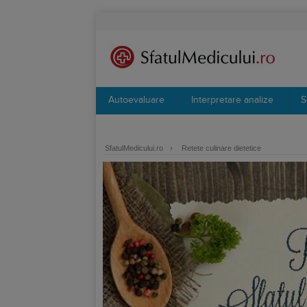
Autoevaluare
Interpretare analize
S
SfatulMedicului.ro
›
Retete culinare dietetice