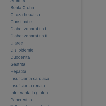
Anemia
Boala Crohn
Ciroza hepatica
Constipatie
Diabet zaharat tip I
Diabet zaharat tip II
Diaree
Dislipidemie
Duodenita
Gastrita
Hepatita
Insuficienta cardiaca
Insuficienta renala
Intoleranta la gluten
Pancreatita