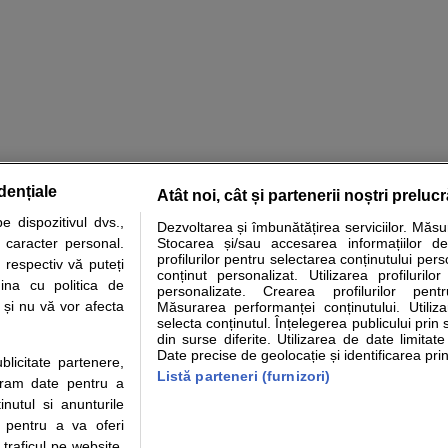
dențiale
Atât noi, cât și partenerii noștri preluc
tare analize
Specialitati medicale
Boli si afectiuni
Calculatoare
 dispozitivul dvs.,
Dezvoltarea și îmbunătățirea serviciilor. Măs
u caracter personal.
Stocarea și/sau accesarea informațiilor de
e informatii despre sanatate disponibile pe sfatulmedicului.ro au scop informativ si ed
profilurilor pentru selectarea conținutului pers
 respectiv vă puteți
analizelor medicale. Va sfatuim, ca pe langa informatia primita pe sfatulmedicului.ro s
conținut personalizat. Utilizarea profilurilor
ina cu politica de
personalizate. Crearea profilurilor pentr
ul de programari la medic Clickmed.
i și nu vă vor afecta
Măsurarea performanței conținutului. Utiliz
selecta conținutul. Înțelegerea publicului prin 
din surse diferite. Utilizarea de date limitat
Drepturile consumatorului
Parteneri
Pen
Date precise de geolocație și identificarea prin
ublicitate partenere,
Protectia consumatorilor -
Inscriere clinica
Cli
Listă parteneri (furnizori)
ucram date pentru a
ANPC
Creaza cont medic
Cau
nutul si anunturile
Solutionarea Alternativa a
Int
., pentru a va oferi
Litigiilor
Vid
 traficul pe website.