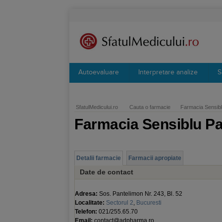
Autoevaluare
Interpretare analize
S
SfatulMedicului.ro
Cauta o farmacie
Farmacia Sensibl
Farmacia Sensiblu P
Detalii farmacie
Farmacii apropiate
Date de contact
Adresa:
Sos. Pantelimon Nr. 243, Bl. 52
Localitate:
Sectorul 2
,
Bucuresti
Telefon:
021/255.65.70
Email:
contact@adpharma.ro