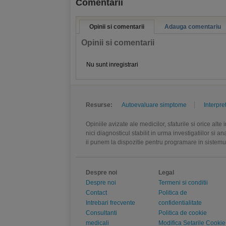
Comentarii
Opinii si comentarii
Adauga comentariu
Opinii si comentarii
Nu sunt inregistrari
Resurse:
Autoevaluare simptome
Interpre
Opiniile avizate ale medicilor, sfaturile si orice alt
nici diagnosticul stabilit in urma investigatiilor si 
ii punem la dispozitie pentru programare in sistem
Despre noi
Legal
Despre noi
Termeni si conditii
Contact
Politica de
Intrebari frecvente
confidentialitate
Consultanti
Politica de cookie
medicali
Modifica Setarile Cookie