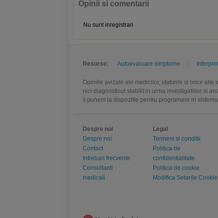
Opinii si comentarii
Nu sunt inregistrari
Resurse:
Autoevaluare simptome
Interpre
Opiniile avizate ale medicilor, sfaturile si orice alt
nici diagnosticul stabilit in urma investigatiilor si 
ii punem la dispozitie pentru programare in sistem
Despre noi
Legal
Despre noi
Termeni si conditii
Contact
Politica de
Intrebari frecvente
confidentialitate
Consultanti
Politica de cookie
medicali
Modifica Setarile Cookie