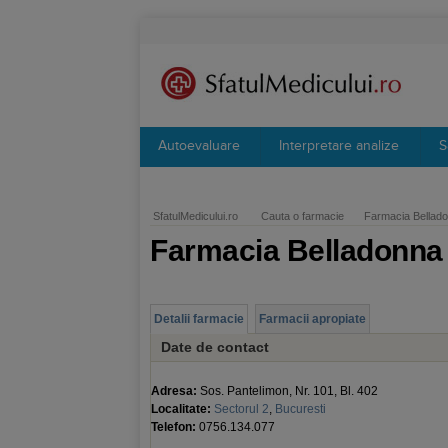
Autoevaluare
Interpretare analize
S
SfatulMedicului.ro
Cauta o farmacie
Farmacia Bellad
Farmacia Belladonna
Detalii farmacie
Farmacii apropiate
Date de contact
Adresa:
Sos. Pantelimon, Nr. 101, Bl. 402
Localitate:
Sectorul 2
,
Bucuresti
Telefon:
0756.134.077