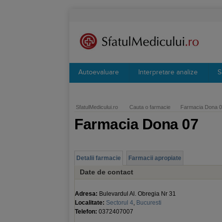
Autoevaluare
Interpretare analize
S
SfatulMedicului.ro
Cauta o farmacie
Farmacia Dona 
Farmacia Dona 07
Detalii farmacie
Farmacii apropiate
Date de contact
Adresa:
Bulevardul Al. Obregia Nr 31
Localitate:
Sectorul 4
,
Bucuresti
Telefon:
0372407007