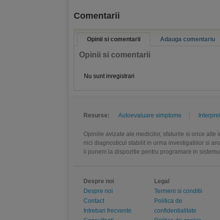
Comentarii
Opinii si comentarii
Adauga comentariu
Opinii si comentarii
Nu sunt inregistrari
Resurse:
Autoevaluare simptome
Interpre
Opiniile avizate ale medicilor, sfaturile si orice alt
nici diagnosticul stabilit in urma investigatiilor si 
ii punem la dispozitie pentru programare in sistem
Despre noi
Legal
Despre noi
Termeni si conditii
Contact
Politica de
Intrebari frecvente
confidentialitate