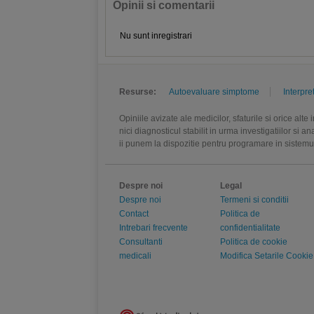
Opinii si comentarii
Nu sunt inregistrari
Resurse:
Autoevaluare simptome
Interpre
Opiniile avizate ale medicilor, sfaturile si orice alt
nici diagnosticul stabilit in urma investigatiilor si 
ii punem la dispozitie pentru programare in sistem
Despre noi
Legal
Despre noi
Termeni si conditii
Contact
Politica de
Intrebari frecvente
confidentialitate
Consultanti
Politica de cookie
medicali
Modifica Setarile Cookie