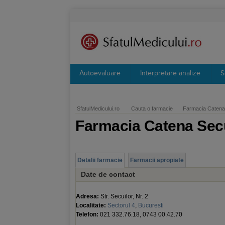
Autoevaluare
Interpretare analize
S
SfatulMedicului.ro
Cauta o farmacie
Farmacia Catena 
Farmacia Catena Secu
Detalii farmacie
Farmacii apropiate
Date de contact
Adresa:
Str. Secuilor, Nr. 2
Localitate:
Sectorul 4
,
Bucuresti
Telefon:
021 332.76.18, 0743 00.42.70