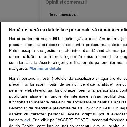
Opinii si comentarii
Nu sunt inregistrari
Nouă ne pasă ca datele tale personale să rămână confi
Resurse:
Autoevaluare simptome
Interpre
Noi și partenerii noștri
961
stocăm și/sau accesăm informații pe
precum identificatorii cookie unici pentru prelucrarea datelor c
Opiniile avizate ale medicilor, sfaturile si orice alt
Puteți accepta sau gestiona preferințele dvs. făcând clic mai jos,
nici diagnosticul stabilit in urma investigatiilor si 
opune utilizării unui interes legitim în orice moment pe pag
ii punem la dispozitie pentru programare in sistem
confidențialitate. Aceste alegeri vor fi raportate partenerilor noștr
navigarea.
Mai multe detalii
Despre noi
Legal
Noi si partenerii nostri (retelele de socializare si agentiile de p
Despre noi
Termeni si conditii
precum si furnizorii nostri de servicii de date analitice) prel
Contact
Politica de
permite website-ului sa functioneze, pentru a personaliza conti
Intrebari frecvente
confidentialitate
publicitare afisate in functie de interesele si/sau profilul dvs
Consultanti
Politica de cookie
functionalitati aferente retelelor de socializare si pentru a analiza
medicali
Modifica Setarile Cookie
Beneficiati de drepturile prevazute de art. 15-22 din GDPR in leg
datelor cu caracter personal. Aceste drepturi pot fi exercita
indicata
. Prin click pe “ACCEPT TOATE”, acceptati folosirea t
aici
de tip Cookie, care implica inclusiv acceptul dvs. cu privire l