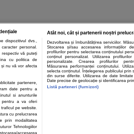
dențiale
Atât noi, cât și partenerii noștri preluc
tare analize
Specialitati medicale
Boli si afectiuni
Calculatoare
 dispozitivul dvs.,
Dezvoltarea și îmbunătățirea serviciilor. Măs
u caracter personal.
Stocarea și/sau accesarea informațiilor de
e informatii despre sanatate disponibile pe sfatulmedicului.ro au scop informativ si ed
profilurilor pentru selectarea conținutului pers
 respectiv vă puteți
analizelor medicale. Va sfatuim, ca pe langa informatia primita pe sfatulmedicului.ro s
conținut personalizat. Utilizarea profilurilor
ina cu politica de
personalizate. Crearea profilurilor pentr
ul de programari la medic Clickmed.
i și nu vă vor afecta
Măsurarea performanței conținutului. Utiliz
selecta conținutul. Înțelegerea publicului prin 
din surse diferite. Utilizarea de date limitat
Drepturile consumatorului
Parteneri
Pen
Date precise de geolocație și identificarea prin
ublicitate partenere,
Protectia consumatorilor -
Inscriere clinica
Cli
Listă parteneri (furnizori)
ucram date pentru a
ANPC
Creaza cont medic
Cau
nutul si anunturile
Solutionarea Alternativa a
Int
., pentru a va oferi
Litigiilor
Vid
 traficul pe website.
Parte din Grupul
Info consumator: 0800.080.999
Cli
atura cu prelucrarea
Formulare europene - CNAS
me
te prin modalitatea
Ministerul Sanatatii - ANMDM
uturor Tehnologiilor
a stocarea/accesarea