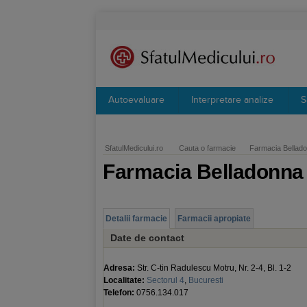
Autoevaluare
Interpretare analize
S
SfatulMedicului.ro
Cauta o farmacie
Farmacia Bellado
Farmacia Belladonna 
Detalii farmacie
Farmacii apropiate
Date de contact
Adresa:
Str. C-tin Radulescu Motru, Nr. 2-4, Bl. 1-2
Localitate:
Sectorul 4
,
Bucuresti
Telefon:
0756.134.017