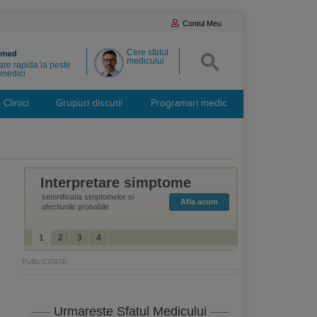
Contul Meu
Cere sfatul
medicului
re rapida la peste
medici
Clinici
Grupuri discutii
Programari medic
Interpretare simptome
semnificatia simptomelor si
Afla acum
afectiunile probabile
1
2
3
4
Urmareste Sfatul Medicului