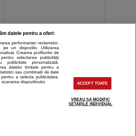
răm datele pentru a oferi:
Stiri medicale
urarea performanței reclamelor.
 pe un dispozitiv. Utilizarea
ucational. Ele nu pot substitui consultul medical direct si
onalizat. Crearea profilurilor de
a consultati fie medicul Dvs., fie unul dintre medicii pe care
 pentru selectarea publicității
u publicitate personalizată.
area datelor limitate pentru a
statistici sau combinații de date
e pentru a selecta publicitatea.
tru pacient
 scanarea dispozitivului.
ACCEPT TOATE
nici si cabinete
ta medic
reaba un medic
VREAU SA MODIFIC
support@sfatulmedicului.ro
SETARILE INDIVIDUAL
eoConsult
0374 109 268
ckmed - programari
dic