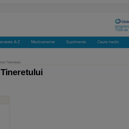
programa
7500 de 
anatate A-Z
Medicamente
Suplimente
Cauta medic
nna Tineretului
Tineretului