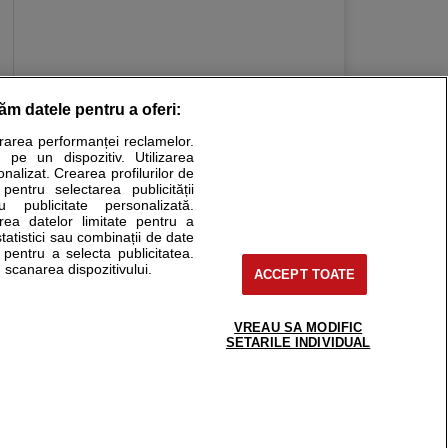
răm datele pentru a oferi:
Stiri medicale
urarea performanței reclamelor.
 pe un dispozitiv. Utilizarea
ucational. Ele nu pot substitui consultul medical direct si
onalizat. Crearea profilurilor de
a consultati fie medicul Dvs., fie unul dintre medicii pe care
 pentru selectarea publicității
u publicitate personalizată.
area datelor limitate pentru a
statistici sau combinații de date
e pentru a selecta publicitatea.
tru pacient
 scanarea dispozitivului.
ACCEPT TOATE
nici si cabinete
ta medic
reaba un medic
VREAU SA MODIFIC
support@sfatulmedicului.ro
SETARILE INDIVIDUAL
eoConsult
0374 109 268
ckmed - programari
dic