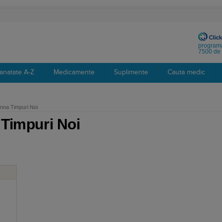
programa
7500 de 
anatate A-Z
Medicamente
Suplimente
Cauta medic
nna Timpuri Noi
Timpuri Noi