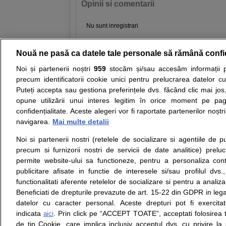
Opinii si comentarii
Nu sunt inregistrari
Nouă ne pasă ca datele tale personale să rămână confi
Resurse:
Autoevaluare simptome
Interpre
Noi și partenerii noștri
959
stocăm și/sau accesăm informații pe
precum identificatorii cookie unici pentru prelucrarea datelor c
Opiniile avizate ale medicilor, sfaturile si orice alt
Puteți accepta sau gestiona preferințele dvs. făcând clic mai jos,
nici diagnosticul stabilit in urma investigatiilor si 
opune utilizării unui interes legitim în orice moment pe pag
ii punem la dispozitie pentru programare in sistem
confidențialitate. Aceste alegeri vor fi raportate partenerilor noștr
navigarea.
Mai multe detalii
Despre noi
Legal
Noi si partenerii nostri (retelele de socializare si agentiile de p
Despre noi
Termeni si conditii
precum si furnizorii nostri de servicii de date analitice) prel
Contact
Politica de
permite website-ului sa functioneze, pentru a personaliza conti
Intrebari frecvente
confidentialitate
publicitare afisate in functie de interesele si/sau profilul dvs
Consultanti
Politica de cookie
functionalitati aferente retelelor de socializare si pentru a analiza
medicali
Modifica Setarile Cookie
Beneficiati de drepturile prevazute de art. 15-22 din GDPR in leg
datelor cu caracter personal. Aceste drepturi pot fi exercita
indicata
. Prin click pe “ACCEPT TOATE”, acceptati folosirea t
aici
de tip Cookie, care implica inclusiv acceptul dvs. cu privire l