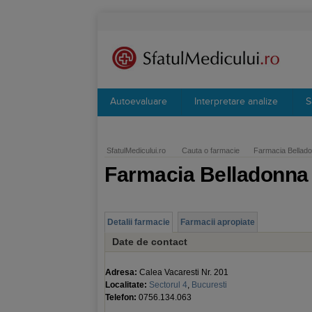
Autoevaluare
Interpretare analize
S
SfatulMedicului.ro
Cauta o farmacie
Farmacia Bellado
Farmacia Belladonna 
Detalii farmacie
Farmacii apropiate
Date de contact
Adresa:
Calea Vacaresti Nr. 201
Localitate:
Sectorul 4
,
Bucuresti
Telefon:
0756.134.063