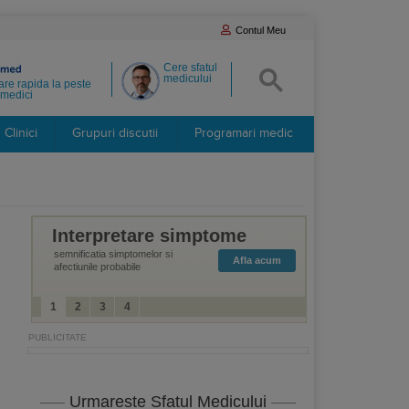
Contul Meu
Cere sfatul
medicului
re rapida la peste
medici
Clinici
Grupuri discutii
Programari medic
Interpretare simptome
semnificatia simptomelor si
Afla acum
afectiunile probabile
1
2
3
4
Urmareste Sfatul Medicului