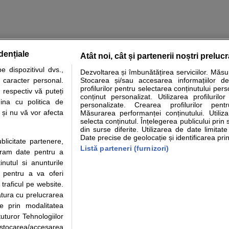
dențiale
Atât noi, cât și partenerii noștri preluc
tare analize
Specialitati medicale
Boli si afectiuni
Calculatoare
 dispozitivul dvs.,
Dezvoltarea și îmbunătățirea serviciilor. Măs
u caracter personal.
Stocarea și/sau accesarea informațiilor de
e informatii despre sanatate disponibile pe sfatulmedicului.ro au scop informativ si ed
profilurilor pentru selectarea conținutului pers
 respectiv vă puteți
analizelor medicale. Va sfatuim, ca pe langa informatia primita pe sfatulmedicului.ro s
conținut personalizat. Utilizarea profilurilor
ina cu politica de
personalizate. Crearea profilurilor pentr
ul de programari la medic Clickmed.
i și nu vă vor afecta
Măsurarea performanței conținutului. Utiliz
selecta conținutul. Înțelegerea publicului prin 
din surse diferite. Utilizarea de date limitat
Drepturile consumatorului
Parteneri
Pen
Date precise de geolocație și identificarea prin
ublicitate partenere,
Protectia consumatorilor -
Inscriere clinica
Cli
Listă parteneri (furnizori)
ucram date pentru a
ANPC
Creaza cont medic
Cau
nutul si anunturile
Solutionarea Alternativa a
Int
., pentru a va oferi
Litigiilor
Vid
 traficul pe website.
Parte din Grupul
Info consumator: 0800.080.999
Cli
atura cu prelucrarea
Formulare europene - CNAS
me
te prin modalitatea
Ministerul Sanatatii - ANMDM
uturor Tehnologiilor
a stocarea/accesarea