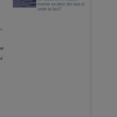
inainte sa pleci din tara si
unde le faci?
va
lor
ui