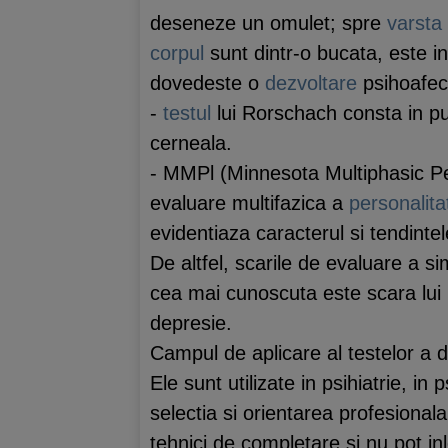
deseneze un omulet; spre
varsta
corpul
sunt dintr-o bucata, este in
dovedeste o
dezvoltare
psihoafec
-
testul
lui Rorschach consta in p
cerneala.
- MMPl (Minnesota Multiphasic Pe
evaluare multifazica a
personalitat
evidentiaza caracterul si tendintel
De altfel, scarile de evaluare a s
cea mai cunoscuta este scara lui 
depresie.
Campul de aplicare al testelor a d
Ele sunt utilizate in psihiatrie, i
selectia si orientarea profesional
tehnici de completare si nu pot inlo