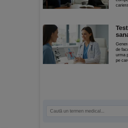
cariera
Test
san
General
de facu
urma p
pe care