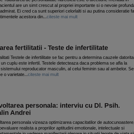
acientul are un simt crescut al propriei importante si o nevoie profund
 admirat. Ei cred ca sunt superiori celorlalti si au putina consideratie f
timentele acestora din...
citeste mai mult
area fertilitatii - Teste de infertilitate
itati Testele de infertilitate se fac pentru a determina cauzele datorita
 un cuplu este infertil. Testele detecteaza daca problema se afla la
l sistemului reproducator masculin, al celui feminin sau al ambelor. Se
e o varietate...
citeste mai mult
oltarea personala: interviu cu Dl. Psih.
lin Andrei
tarea personala vizeaza optimizarea capacitatilor de autocunoastere
evaluare realista a propriilor aptitudini emotionale, intelectuale si
tamentale in vederea manifestarii plenare in situatii legate de viata si