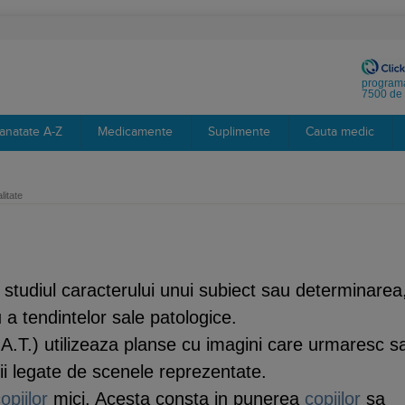
programa
7500 de 
anatate A-Z
Medicamente
Suplimente
Cauta medic
litate
studiul caracterului unui subiect sau determinarea
u a tendintelor sale patologice.
A.T.) utilizeaza planse cu imagini care urmaresc s
ctii legate de scenele reprezentate.
opiilor
mici. Acesta consta in punerea
copiilor
sa