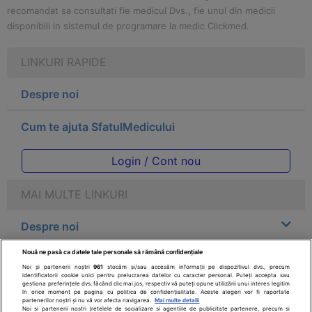
recomandat sa consultati fie medicul Dvs., fie unul din medicii
disponibili in sistemul de programare la medic Clickmed.
LINKURI RAPIDE
Despre noi
Cum te ajuta SfatulMedicului
Login / Cont nou
MAI MULTE LINKURI
Despre noi
Nouă ne pasă ca datele tale personale să rămână confidențiale
Legal
Noi și partenerii noștri
961
stocăm și/sau accesăm informații pe dispozitivul dvs., precum
identificatorii cookie unici pentru prelucrarea datelor cu caracter personal. Puteți accepta sau
gestiona preferințele dvs. făcând clic mai jos, respectiv vă puteți opune utilizării unui interes legitim
Drepturile consumatorului
în orice moment pe pagina cu politica de confidențialitate. Aceste alegeri vor fi raportate
partenerilor noștri și nu vă vor afecta navigarea.
Mai multe detalii
Noi si partenerii nostri (retelele de socializare si agentiile de publicitate partenere, precum si